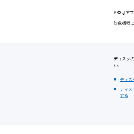
PS3はア
対象機種
ディスク
い。
ディス
ディス
する