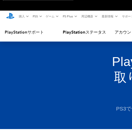
購入
PS5
ゲーム
PS Plus
周辺機器
最新情報
サポー
PlayStationサポート
PlayStationステータス
アカウン
Pl
取
PS3