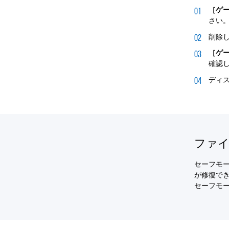
［ゲ
さい
削除
［ゲ
確認
ディ
ファ
セーフモ
が修復で
セーフモ