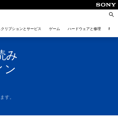
検
索
スクリプションとサービス
ゲーム
ハードウェアと修理
PlayS
ク読み
ィン
します。