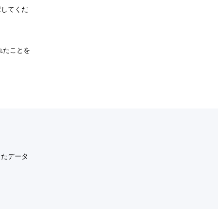
択してくだ
れたことを
したデータ
。