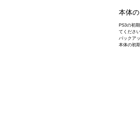
本体の
PS3の
てくださ
バックア
本体の初