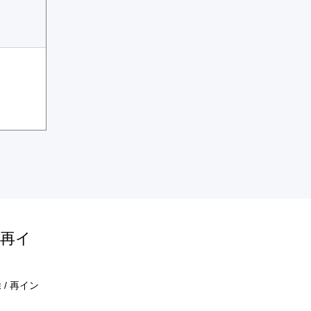
 再イ
/ 再イン