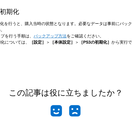
初期化
初期化を行うと、購入当時の状態となります。必要なデータは事前にバッ
い。
ップを行う手順は、
バックアップ方法
をご確認ください。
期化については、
［設定］
＞
［本体設定］
＞
［PS3の初期化］
から実行
この記事は役に立ちましたか？