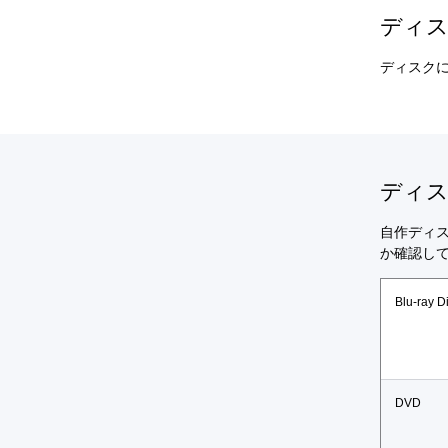
ディ
ディスク
ディ
自作ディス
か確認し
Blu-ray D
DVD