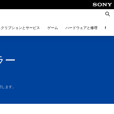
検
索
スクリプションとサービス
ゲーム
ハードウェアと修理
PlayS
ラー
説明します。