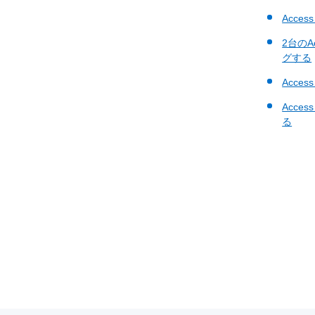
Acc
2台の
グする
Acc
Acc
る