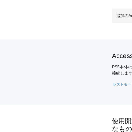
追加のA
Acc
PS5本体
接続しま
レストモー
使用開
なも