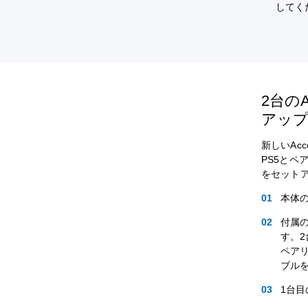
してく
2台の
アッ
新しいAc
PS5とペ
をセット
本体
付属の
す。2
ペアリ
ブル
1台目