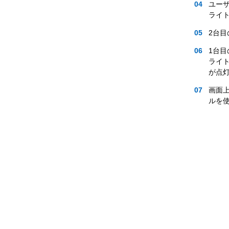
ユー
ライ
2台目
1台目
ライト
が点
画面上
ルを