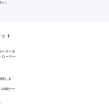
さい。
セット
トローラーを
ントローラー
接続しま
USBケー
す。