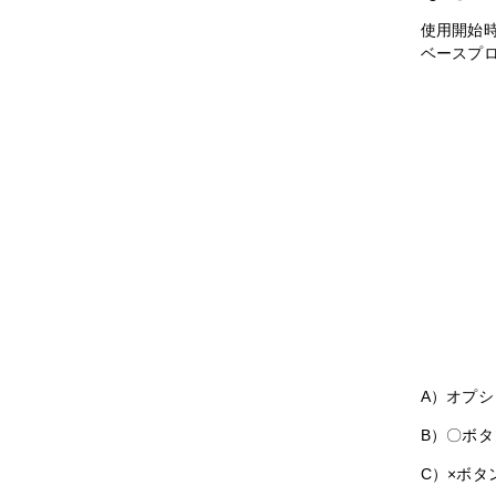
使用開始時
ベースプ
A）オプシ
B）〇ボタ
C）×ボ