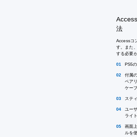
Acc
法
Acces
す。また、
する必要
PS
付属の
ペアリ
ケー
ステ
ユー
ライ
画面上
ルを