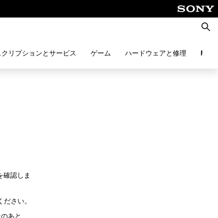
検
索
スクリプションとサービス
ゲーム
ハードウェアと修理
PlayS
とを確認しま
ください。
そのあと、