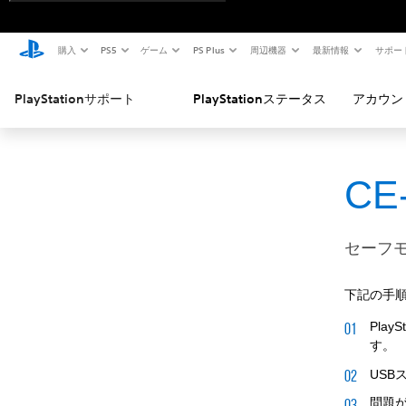
購入
PS5
ゲーム
PS Plus
周辺機器
最新情報
サポー
PlayStationサポート
PlayStationステータス
アカウン
CE
セーフ
下記の手
Pla
す。
USB
問題