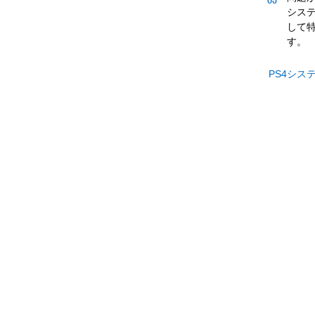
シス
して
す。
PS4シ