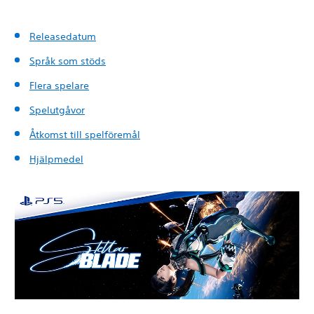
Releasedatum
Språk som stöds
Flera spelare
Spelutgåvor
Åtkomst till spelföremål
Hjälpmedel