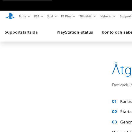
Butik
PS5
Spel
PS Plus
Tillbehör
Nyheter
Support
Supportstartsida
PlayStation-status
Konto och säke
Åtg
Det gick i
Kontro
Starta
Genom