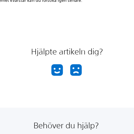
met kvarstår kan du försöka igen senare.
Hjälpte artikeln dig?
Behöver du hjälp?