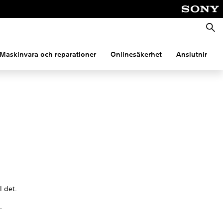
Sök
Maskinvara och reparationer
Onlinesäkerhet
Anslutning
l det.
.