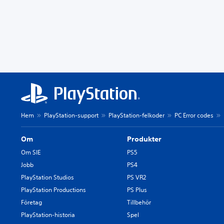
Hem
PlayStation-support
PlayStation-felkoder
PC Error codes
Om
Produkter
Om SIE
PS5
Jobb
PS4
PlayStation Studios
PS VR2
PlayStation Productions
PS Plus
Företag
Tillbehör
PlayStation-historia
Spel