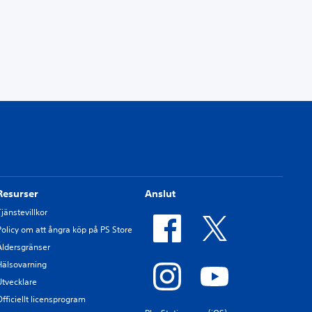
Resurser
Anslut
Tjänstevillkor
Policy om att ångra köp på PS Store
Åldersgränser
Hälsovarning
Utvecklare
Officiellt licensprogram