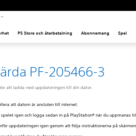
rhet
PS Store och återbetalning
Abonnemang
Spel
ärda PF-205466-3
nte att ladda ned uppdateringen till din dator.
llera att datorn är ansluten till internet.
 spelet igen och logga sedan in på PlayStation® när du uppmanas til
för uppdateringen igen genom att följa instruktionerna på skärmen