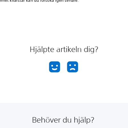
met kvarstår kan du försöka igen senare.
Hjälpte artikeln dig?
Behöver du hjälp?