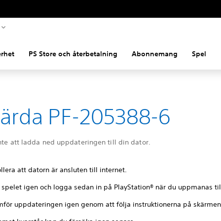
rhet
PS Store och återbetalning
Abonnemang
Spel
ärda PF-205388-6
nte att ladda ned uppdateringen till din dator.
llera att datorn är ansluten till internet.
 spelet igen och logga sedan in på PlayStation® när du uppmanas til
för uppdateringen igen genom att följa instruktionerna på skärmen