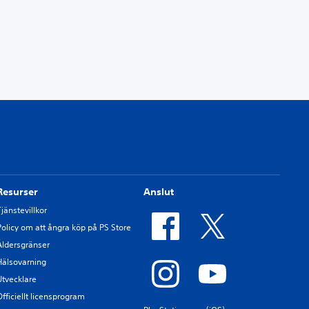
Resurser
Anslut
Tjänstevillkor
Policy om att ångra köp på PS Store
Åldersgränser
Hälsovarning
Utvecklare
Officiellt licensprogram