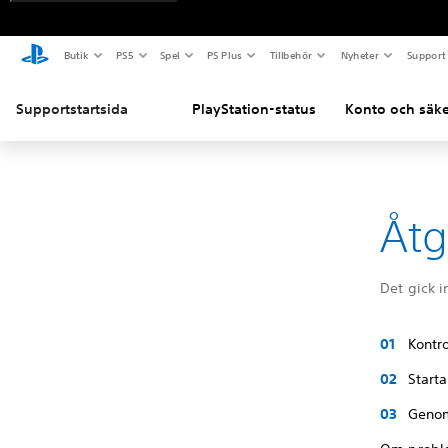
Butik
PS5
Spel
PS Plus
Tillbehör
Nyheter
Support
Supportstartsida
PlayStation-status
Konto och säke
Åtg
Det gick i
Kontro
Starta
Genom