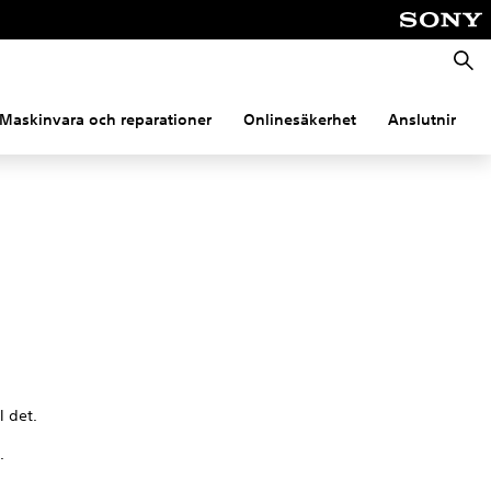
Sök
Maskinvara och reparationer
Onlinesäkerhet
Anslutning
l det.
.