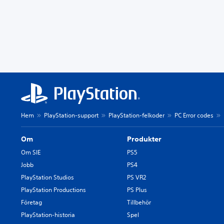
Hem
PlayStation-support
PlayStation-felkoder
PC Error codes
Om
Produkter
Om SIE
PS5
Jobb
PS4
PlayStation Studios
PS VR2
PlayStation Productions
PS Plus
Företag
Tillbehör
PlayStation-historia
Spel