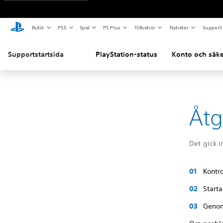
Butik
PS5
Spel
PS Plus
Tillbehör
Nyheter
Support
Supportstartsida
PlayStation-status
Konto och säke
Åtg
Det gick i
Kontro
Starta
Genom