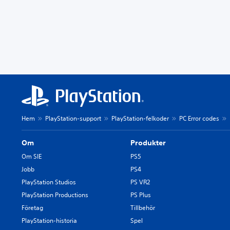
Hem
PlayStation-support
PlayStation-felkoder
PC Error codes
Om
Produkter
Om SIE
PS5
Jobb
PS4
PlayStation Studios
PS VR2
PlayStation Productions
PS Plus
Företag
Tillbehör
PlayStation-historia
Spel