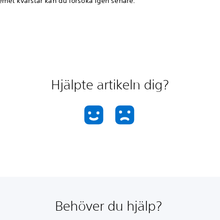
met kvarstår kan du försöka igen senare.
Hjälpte artikeln dig?
Behöver du hjälp?