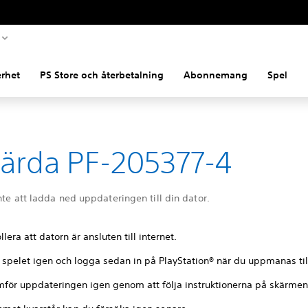
rhet
PS Store och återbetalning
Abonnemang
Spel
ärda PF-205377-4
nte att ladda ned uppdateringen till din dator.
llera att datorn är ansluten till internet.
 spelet igen och logga sedan in på PlayStation® när du uppmanas til
för uppdateringen igen genom att följa instruktionerna på skärmen