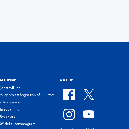
Resurser
Anslut
Tjänstevillkor
Policy om att ångra köp på PS Store
Åldersgränser
Hälsovarning
Utvecklare
Officiellt licensprogram