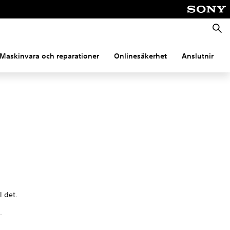
Sök
Maskinvara och reparationer
Onlinesäkerhet
Anslutning
l det.
.