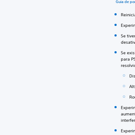
Guia de po
Reinici
Experim
Se tiv
desativ
Se exi
para PS
resolvi
Di
Alt
Ro
Experi
aumenta
interfe
Experi