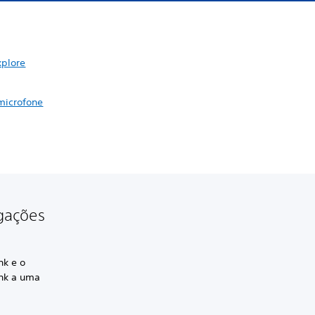
xplore
microfone
igações
nk e o
ink a uma