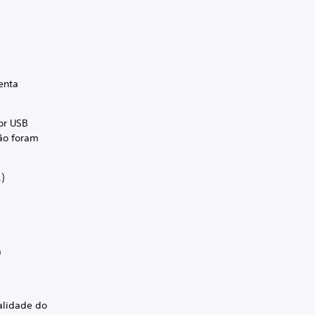
enta
or USB
ção foram
)
a
alidade do