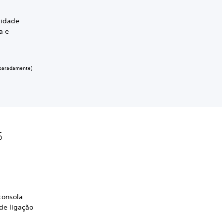
cidade
a e
eparadamente)
5
consola
de ligação