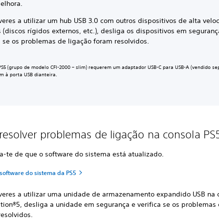
elhora.
veres a utilizar um hub USB 3.0 com outros dispositivos de alta velo
 (discos rígidos externos, etc.), desliga os dispositivos em seguranç
ca se os problemas de ligação foram resolvidos.
PS5 (grupo de modelo CFI-2000 – slim) requerem um adaptador USB-C para USB-A (vendido s
em à porta USB dianteira.
esolver problemas de ligação na consola PS
ca-te de que o software do sistema está atualizado.
 software do sistema da PS5
iveres a utilizar uma unidade de armazenamento expandido USB na 
ation®5, desliga a unidade em segurança e verifica se os problemas 
resolvidos.