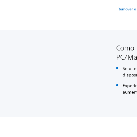
Remover o
Como r
PC/Ma
Se o te
dispos
Experi
aumenta