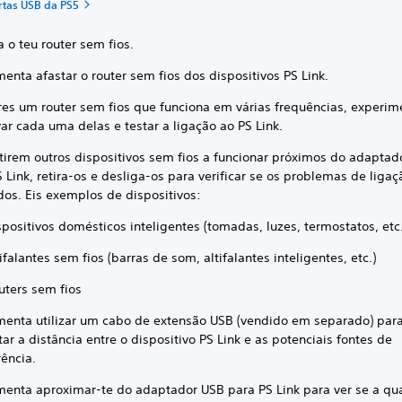
rtas USB da PS5
a o teu router sem fios.
enta afastar o router sem fios dos dispositivos PS Link.
eres um router sem fios que funciona em várias frequências, experim
ar cada uma delas e testar a ligação ao PS Link.
stirem outros dispositivos sem fios a funcionar próximos do adaptad
 Link, retira-os e desliga-os para verificar se os problemas de liga
dos. Eis exemplos de dispositivos:
spositivos domésticos inteligentes (tomadas, luzes, termostatos, etc.
ifalantes sem fios (barras de som, altifalantes inteligentes, etc.)
uters sem fios
menta utilizar um cabo de extensão USB (vendido em separado) par
r a distância entre o dispositivo PS Link e as potenciais fontes de
rência.
menta aproximar-te do adaptador USB para PS Link para ver se a qu