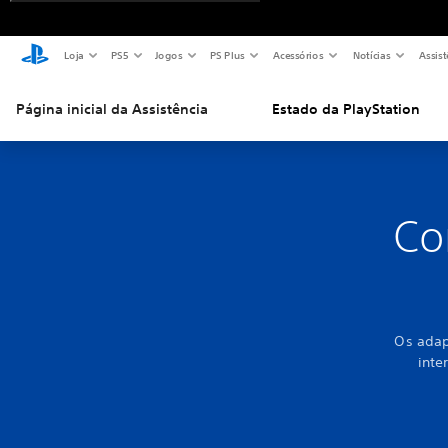
Loja
PS5
Jogos
PS Plus
Acessórios
Notícias
Assist
Página inicial da Assistência
Estado da PlayStation
Co
Os adap
inte