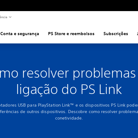
ência
Conta e segurança
PS Store e reembolsos
Subscrições
mo resolver problemas
ligação do PS Link
tadores USB para PlayStation Link™ e os dispositivos PS Link pode
rferências de outros dispositivos. Descobre como resolver problem
conetividade.