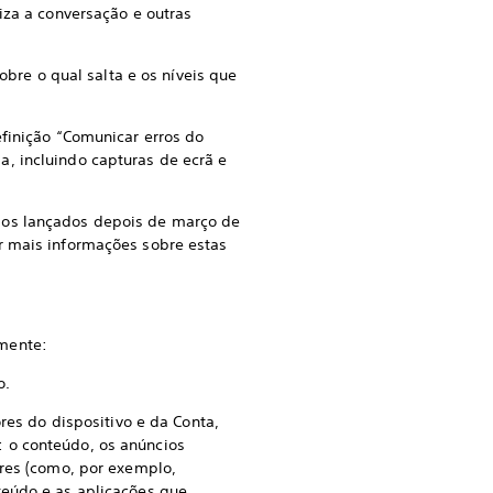
iza a conversação e outras
bre o qual salta e os níveis que
inição “Comunicar erros do
, incluindo capturas de ecrã e
gos lançados depois de março de
r mais informações sobre estas
amente:
o.
es do dispositivo e da Conta,
 o conteúdo, os anúncios
ores (como, por exemplo,
teúdo e as aplicações que