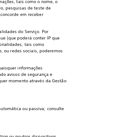
ações, tais como o nome, o
do, pesquisas de teste de
e concorde em receber
lidades do Serviço. Por
ue (que poderá conter IP que
onalidades, tais como
de, ou redes sociais, poderemos
quaisquer informações
ndo avisos de segurança e
alquer momento através da Gestão
utomática ou passiva; consulte
ion ou noutros dispositivos