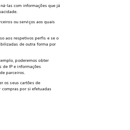
iná-las com informações que já
vacidade.
eiros ou serviços aos quais
o aos respetivos perfis e se o
bilizadas de outra forma por
xemplo, poderemos obter
s de IP e informações
 de parceiros.
r os seus cartões de
r compras por si efetuadas