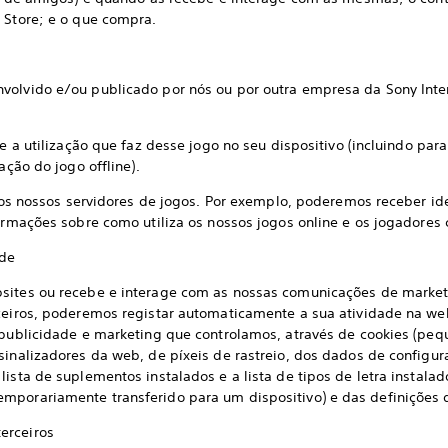
 Store; e o que compra.
volvido e/ou publicado por nós ou por outra empresa da Sony Inter
utilização que faz desse jogo no seu dispositivo (incluindo para 
ação do jogo offline).
nossos servidores de jogos. Por exemplo, poderemos receber iden
formações sobre como utiliza os nossos jogos online e os jogadores 
ade
sites ou recebe e interage com as nossas comunicações de market
rceiros, poderemos registar automaticamente a sua atividade na w
e publicidade e marketing que controlamos, através de cookies (peq
sinalizadores da web, de píxeis de rastreio, dos dados de configu
ista de suplementos instalados e a lista de tipos de letra instalad
mporariamente transferido para um dispositivo) e das definições 
erceiros