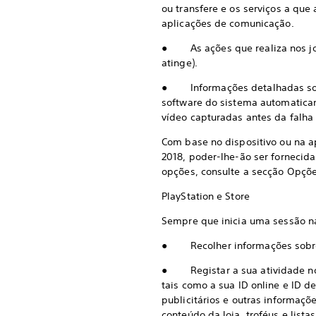
ou transfere e os serviços a que
aplicações de comunicação.
● As ações que realiza nos jogo
atinge).
● Informações detalhadas sobre
software do sistema automaticam
vídeo capturadas antes da falha
Com base no dispositivo ou na 
2018, poder-lhe-ão ser fornecid
opções, consulte a secção Opções
PlayStation e Store
Sempre que inicia uma sessão n
● Recolher informações sobre a 
● Registar a sua atividade nos 
tais como a sua ID online e ID 
publicitários e outras informaçõ
conteúdo da loja, troféus e lis