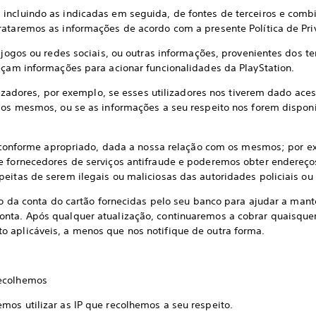
incluindo as indicadas em seguida, de fontes de terceiros e comb
rataremos as informações de acordo com a presente Política de Pri
s ou redes sociais, ou outras informações, provenientes dos terc
eçam informações para acionar funcionalidades da PlayStation.
dores, por exemplo, se esses utilizadores nos tiverem dado acess
 dos mesmos, ou se as informações a seu respeito nos forem disponi
onforme apropriado, dada a nossa relação com os mesmos; por e
e fornecedores de serviços antifraude e poderemos obter endereço
eitas de serem ilegais ou maliciosas das autoridades policiais ou
a conta do cartão fornecidas pelo seu banco para ajudar a mante
nta. Após qualquer atualização, continuaremos a cobrar quaisque
 aplicáveis, a menos que nos notifique de outra forma.
recolhemos
mos utilizar as IP que recolhemos a seu respeito.