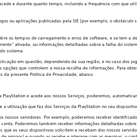
 acede e durante quanto tempo, incluindo a frequência com que util
s ou aplicações publicadas pela SIE (por exemplo, o obstáculo so
 os tempos de carregamento e erros de software, e se tem a def
ente” ativada, ou informações detalhadas sobre a falha do sistema
 do sistema.
aplicação em questão, dependendo da sua região, e no caso dos jo
as opções que controlem a nossa recolha de informações. Para obte
 da presente Política de Privacidade, abaixo.
a PlayStation e acede aos nossos Serviços, poderemos, automatic
utilização que faz dos Serviços da PlayStation no seu dispositiv
nossos servidores. Por exemplo, poderemos receber identificador
de conta. Poderemos também receber informações detalhadas sobre:
es que os seus dispositivos solicitem e recebam dos nossos servid
tas de amigos) e quando as recebe e interage com as mesmas; o con