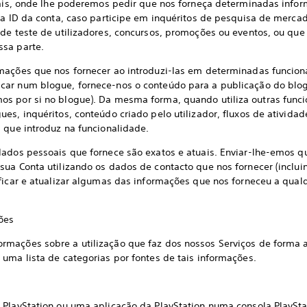
, onde lhe poderemos pedir que nos forneça determinadas inform
 a ID da conta, caso participe em inquéritos de pesquisa de merca
 de teste de utilizadores, concursos, promoções ou eventos, ou qu
ssa parte.
mações que nos fornecer ao introduzi-las em determinadas funciona
car num blogue, fornece-nos o conteúdo para a publicação do blog
s por si no blogue). Da mesma forma, quando utiliza outras funci
es, inquéritos, conteúdo criado pelo utilizador, fluxos de ativida
 que introduz na funcionalidade.
dados pessoais que fornece são exatos e atuais. Enviar-lhe-emos 
sua Conta utilizando os dados de contacto que nos fornecer (inclui
ificar e atualizar algumas das informações que nos forneceu a qu
ões
mações sobre a utilização que faz dos nossos Serviços de forma a
uma lista de categorias por fontes de tais informações.
 PlayStation ou uma aplicação da PlayStation numa consola PlayStat