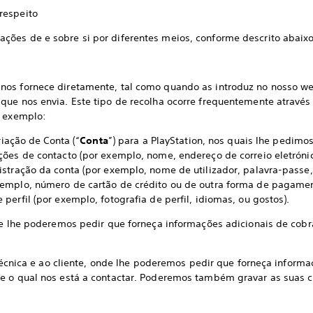
respeito
ões de e sobre si por diferentes meios, conforme descrito abaixo
os fornece diretamente, tal como quando as introduz no nosso we
que nos envia. Este tipo de recolha ocorre frequentemente atravé
r exemplo:
ação de Conta (“
Conta
”) para a PlayStation, nos quais lhe pedim
ões de contacto (por exemplo, nome, endereço de correio eletrónic
istração da conta (por exemplo, nome de utilizador, palavra-passe
xemplo, número de cartão de crédito ou de outra forma de pagamen
perfil (por exemplo, fotografia de perfil, idiomas, ou gostos).
he poderemos pedir que forneça informações adicionais de cobr
nica e ao cliente, onde lhe poderemos pedir que forneça informa
e o qual nos está a contactar. Poderemos também gravar as suas 