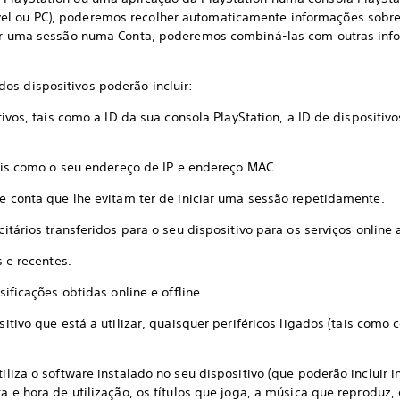
l ou PC), poderemos recolher automaticamente informações sobre 
iciar uma sessão numa Conta, poderemos combiná-las com outras i
os dispositivos poderão incluir:
s, tais como a ID da sua consola PlayStation, a ID de dispositivo
s como o seu endereço de IP e endereço MAC.
onta que lhe evitam ter de iniciar uma sessão repetidamente.
rios transferidos para o seu dispositivo para os serviços online
 e recentes.
icações obtidas online e offline.
vo que está a utilizar, quaisquer periféricos ligados (tais como 
a o software instalado no seu dispositivo (que poderão incluir i
ta e hora de utilização, os títulos que joga, a música que reproduz,