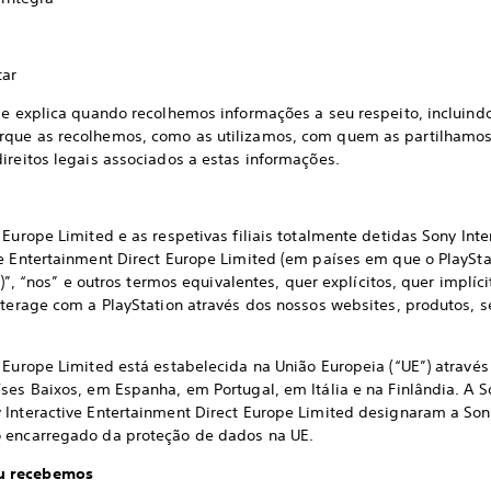
tar
de explica quando recolhemos informações a seu respeito, incluind
rque as recolhemos, como as utilizamos, com quem as partilhamo
ireitos legais associados a estas informações.
 Europe Limited e as respetivas filiais totalmente detidas Sony Int
e Entertainment Direct Europe Limited (em países em que o PlayStat
(s)”, “nos” e outros termos equivalentes, quer explícitos, quer implí
nterage com a PlayStation através dos nossos websites, produtos, s
 Europe Limited está estabelecida na União Europeia (“UE”) através 
ses Baixos, em Espanha, em Portugal, em Itália e na Finlândia. A S
 Interactive Entertainment Direct Europe Limited designaram a Son
o encarregado da proteção de dados na UE.
u recebemos