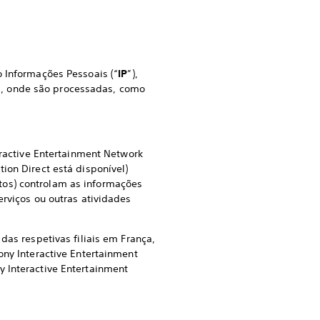
o Informações Pessoais (“
IP
”),
s, onde são processadas, como
eractive Entertainment Network
ion Direct está disponível)
citos) controlam as informações
erviços ou outras atividades
das respetivas filiais em França,
ony Interactive Entertainment
y Interactive Entertainment