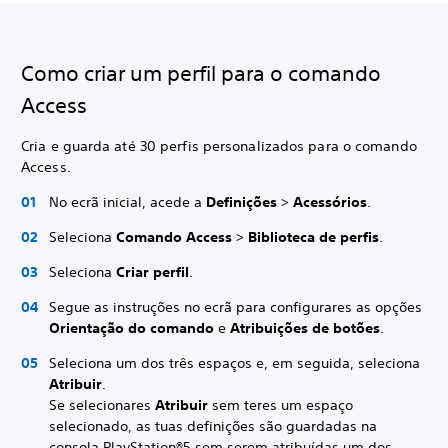
Como criar um perfil para o comando
Access
Cria e guarda até 30 perfis personalizados para o comando
Access.
No ecrã inicial, acede a
Definições
>
Acessórios
.
Seleciona
Comando Access
>
Biblioteca de perfis
.
Seleciona
Criar perfil
.
Segue as instruções no ecrã para configurares as opções
Orientação do comando
e
Atribuições de botões
.
Seleciona um dos três espaços e, em seguida, seleciona
Atribuir
.
Se selecionares
Atribuir
sem teres um espaço
selecionado, as tuas definições são guardadas na
consola PlayStation®5 sem serem atribuídas um dos