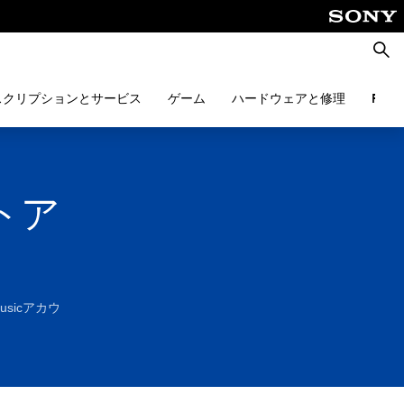
検
索
スクリプションとサービス
ゲーム
ハードウェアと修理
PlayS
ットア
Musicアカウ