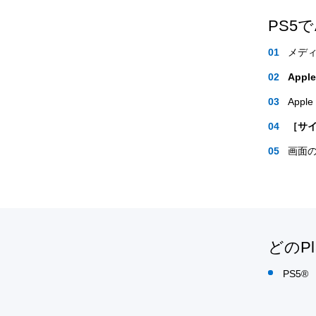
PS5
メデ
Apple
App
［サ
画面
どのPl
PS5®