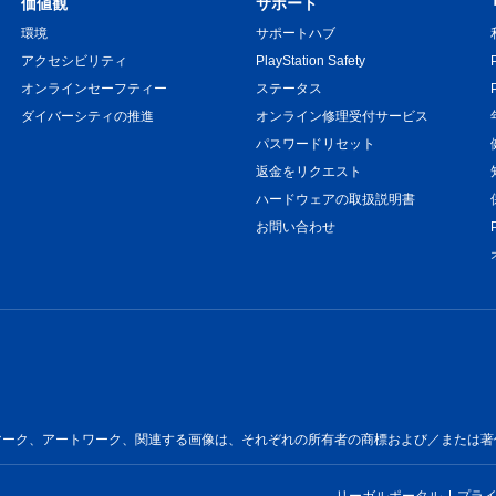
価値観
サポート
環境
サポートハブ
アクセシビリティ
PlayStation Safety
オンラインセーフティー
ステータス
ダイバーシティの推進
オンライン修理受付サービス
パスワードリセット
返金をリクエスト
ハードウェアの取扱説明書
お問い合わせ
ートワーク、関連する画像は、それぞれの所有者の商標および／または著作物です。All 
リーガルポータル
プラ