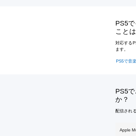
PS5
こと
対応するP
ます。
PS5で音
PS5
か？
配信され
Apple