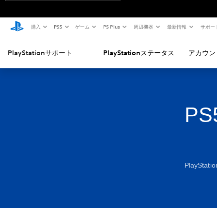
購入
PS5
ゲーム
PS Plus
周辺機器
最新情報
サポー
PlayStationサポート
PlayStationステータス
アカウン
PS
PlaySta