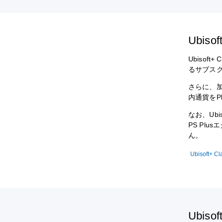
Ubiso
Ubisof
るサブス
さらに、加
内通貨をPl
なお、Ubi
PS Plu
ん。
Ubisoft+ 
Ubis