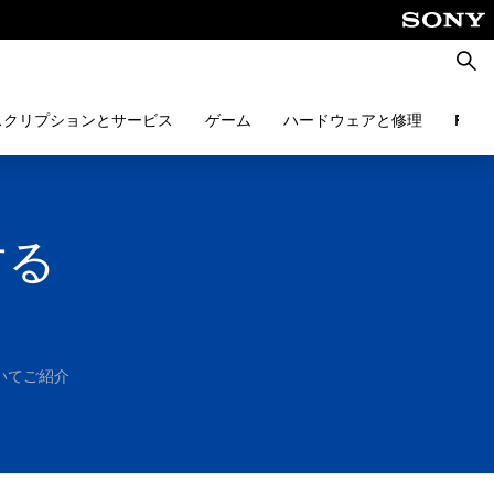
検
索
スクリプションとサービス
ゲーム
ハードウェアと修理
PlayS
入する
ついてご紹介