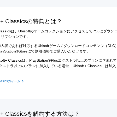
ft+ Classicsの特典とは？
t+ Classicsは、UbisoftのゲームコレクションにアクセスしてPS5にダウ
クリプションです。
入者であれば対応するUbisoftゲーム / ダウンロードコンテンツ（DLC）
ayStation®Storeにて割引価格でご購入いただけます。
soft+ Classicsは、PlayStation®Plusエクストラ以上のプランに含ま
sエクストラ以上のプランに加入している場合、Ubisoft+ Classicsには加
Classicsのゲーム
oft+ Classicsを解約する方法は？