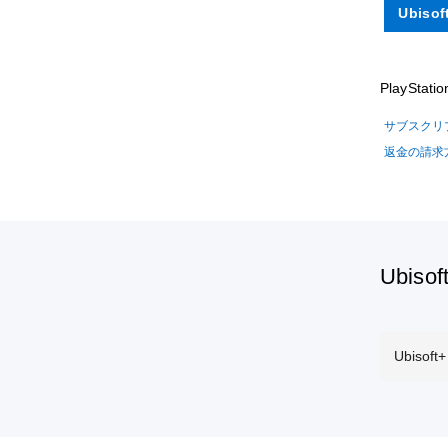
Ubiso
PlaySt
サブスクリ
返金の請求
Ubis
Ubiso