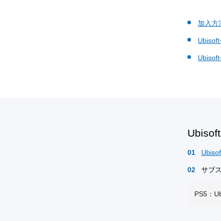
加入方
Ubisof
Ubiso
Ubis
Ubisof
サブ
PS5：Ub