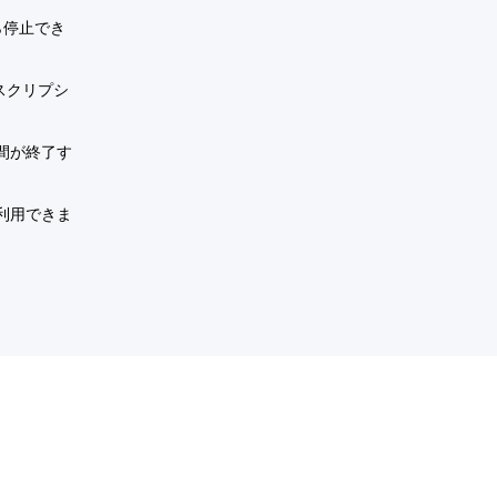
ら停止でき
スクリプシ
。
間が終了す
利用できま