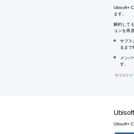
Ubisof
ます。
解約して
ョンを再度
サブス
るまで
メンバ
す。
サブスクリ
Ubis
Ubisof