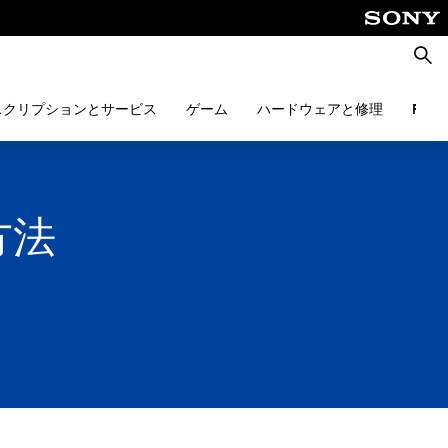
検
索
スクリプションとサービス
ゲーム
ハードウェアと修理
PlayS
方法