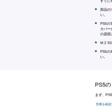
すぐに
部品の
い。
PS5
カバー
の原因
M.2
PS5
い。
PS5
まず、PS
型番を確認