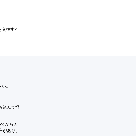
を交換する
さい。
み込んで怪
めてからカ
合があり、