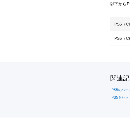
以下からP
PS5（C
PS5（C
関連記
PS5のベ
PS5をセ