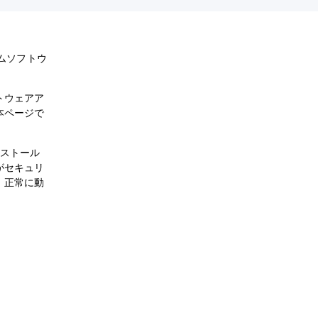
テムソフトウ
トウェアア
本ページで
ンストール
がセキュリ
、正常に動