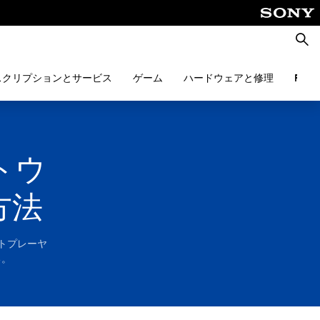
検
索
スクリプションとサービス
ゲーム
ハードウェアと修理
PlayS
フトウ
方法
モートプレーヤ
い。