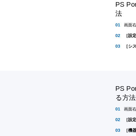
PS 
法
画面
［設
［シ
PS 
る方法
画面
［設
［機