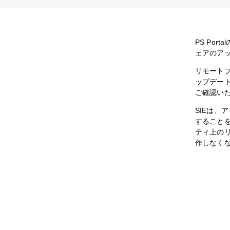
PS Po
ェアのア
リモート
ップデー
ご確認い
SIEは
すること
ティ上の
作しなく