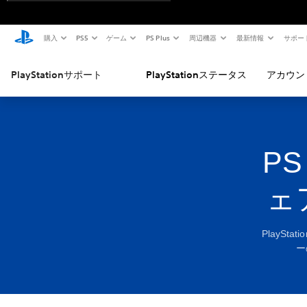
購入
PS5
ゲーム
PS Plus
周辺機器
最新情報
サポー
PlayStationサポート
PlayStationステータス
アカウン
PS
ェ
PlaySt
ー