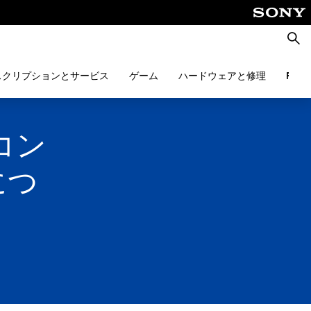
検
索
スクリプションとサービス
ゲーム
ハードウェアと修理
PlayS
™コン
につ