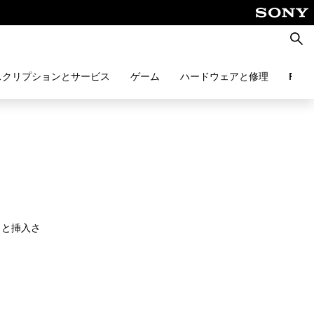
検
索
スクリプションとサービス
ゲーム
ハードウェアと修理
PlayS
りと挿入さ