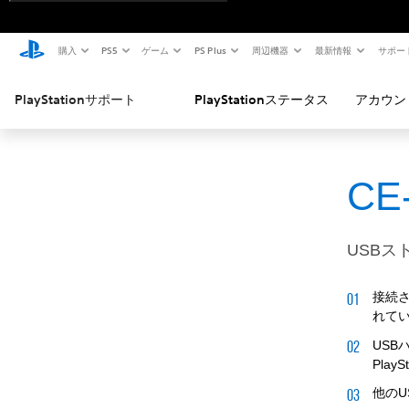
購入
PS5
ゲーム
PS Plus
周辺機器
最新情報
サポー
PlayStationサポート
PlayStationステータス
アカウン
CE
USB
接続
れて
USB
Play
他のU