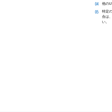
他の
特定
合は
い。