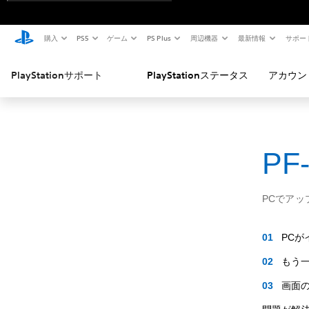
購入
PS5
ゲーム
PS Plus
周辺機器
最新情報
サポー
PlayStationサポート
PlayStationステータス
アカウン
PF
PCでア
PC
もう一
画面