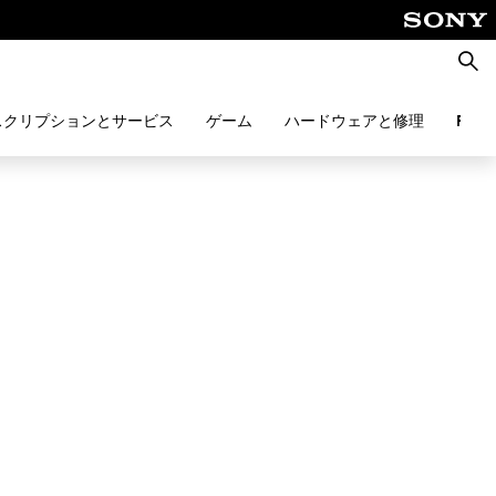
検
索
スクリプションとサービス
ゲーム
ハードウェアと修理
PlayS