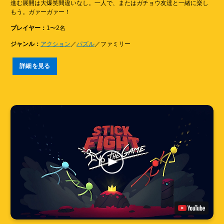
進む展開は大爆笑間違いなし。一人で、またはガチョウ友達と一緒に楽し
もう。ガァーガァー！
プレイヤー：
1〜2名
ジャンル：
アクション
／
パズル
／ファミリー
詳細を見る