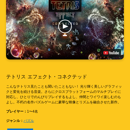
テトリス エフェクト・コネクテッド
こんなテトリス見たことも聞いたこともない！ 光り輝く美しいグラフィッ
クと変化を続ける音楽。さらにクロスプラットフォームのマルチプレイに
対応し、ひとりでのんびりプレイするもよし、仲間とワイワイ楽しむのも
よし。不朽の名作パズルゲームに豪華な映像とリズムを融合させた新作。
プレイヤー：
1〜4名
ジャンル：
パズル