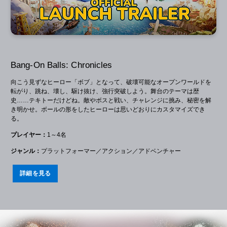
Bang-On Balls: Chronicles
向こう見ずなヒーロー「ボブ」となって、破壊可能なオープンワールドを
転がり、跳ね、壊し、駆け抜け、強行突破しよう。舞台のテーマは歴
史……テキトーだけどね。敵やボスと戦い、チャレンジに挑み、秘密を解
き明かせ。ボールの形をしたヒーローは思いどおりにカスタマイズでき
る。
プレイヤー：
1～4名
ジャンル：
プラットフォーマー／アクション／アドベンチャー
詳細を見る