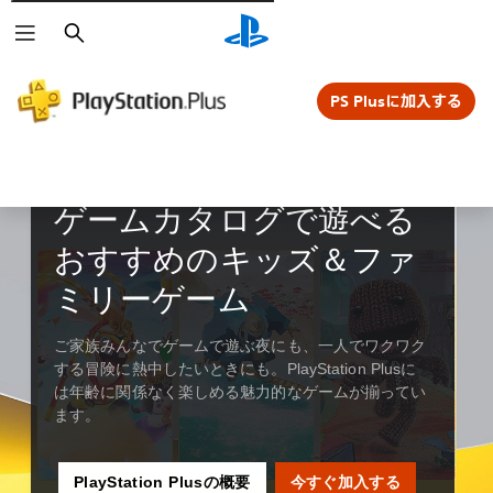
検
索
PS Plusに加入する
おすすめガイド
ゲームカタログで遊べる
おすすめのキッズ＆ファ
ミリーゲーム
ご家族みんなでゲームで遊ぶ夜にも、一人でワクワク
する冒険に熱中したいときにも。PlayStation Plusに
は年齢に関係なく楽しめる魅力的なゲームが揃ってい
ます。
PlayStation Plusの概要
今すぐ加入する