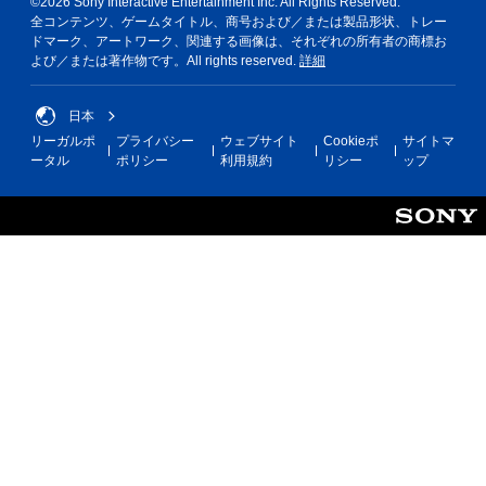
©2026 Sony Interactive Entertainment Inc. All Rights Reserved.
全コンテンツ、ゲームタイトル、商号および／または製品形状、トレー
ドマーク、アートワーク、関連する画像は、それぞれの所有者の商標お
よび／または著作物です。All rights reserved.
詳細
日本
リーガルポ
プライバシー
ウェブサイト
Cookieポ
サイトマ
ータル
ポリシー
利用規約
リシー
ップ