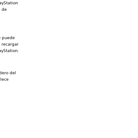
ayStation
a de
e puede
s recargar
yStation.
dero del
blece