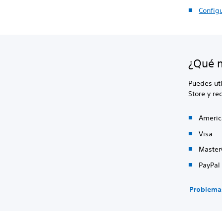
Config
¿Qué m
Puedes uti
Store y r
Americ
Visa
Maste
PayPal
Problema