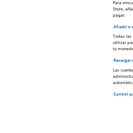
Para vincu
Store, añ
pagar.
Añadir o
Todas las
utilizar p
tu monede
Recargar
Las cuent
administra
automátic
Control p