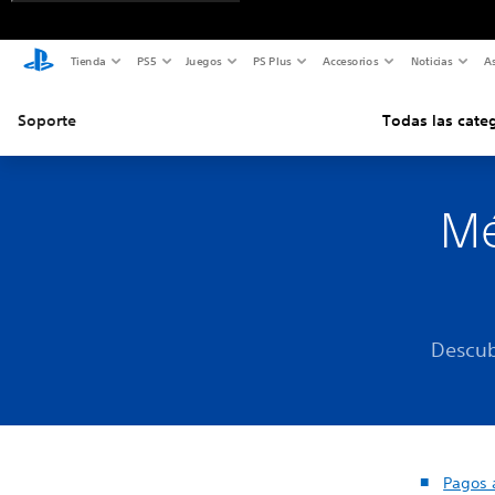
Tienda
PS5
Juegos
PS Plus
Accesorios
Noticias
As
Soporte
Todas las cate
Mé
Descub
Pagos 