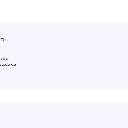
on
ón de
método de