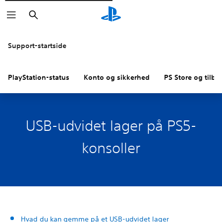
Søg
Support-startside
PlayStation-status
Konto og sikkerhed
PS Store og tilba
USB-udvidet lager på PS5-
konsoller
Hvad du kan gemme på et USB-udvidet lager