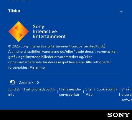
Tilslut
© 2026 Sony Interactive Entertainment Europe Limited (SIEE)
Alt indhold, spiltitler, varenavne og/eller "trade dress", varemærker,
grafik og tilknyttede billeder er varemærker og/eller
ophavsretsmateriale fra deres respektive ejere. Alle rettigheder
forbeholdes.
Mere info
Danmark
Juridisk
Fortrolighedspolitik
Hjemmeside-
Site
Cookiepolitik
Vilkår 
info
servicevilkår
Map
brug a
softw