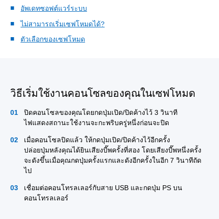
อัพเดทซอฟต์แวร์ระบบ
ไม่สามารถเริ่มเซฟโหมดได้?
ตัวเลือกของเซฟโหมด
วิธีเริ่มใช้งานคอนโซลของคุณในเซฟโหมด
ปิดคอนโซลของคุณโดยกดปุ่มเปิด/ปิดค้างไว้ 3 วินาที
ไฟแสดงสถานะใช้งานจะกะพริบครู่หนึ่งก่อนจะปิด
เมื่อคอนโซลปิดแล้ว ให้กดปุ่มเปิด/ปิดค้างไว้อีกครั้ง
ปล่อยปุ่มหลังคุณได้ยินเสียงบี๊พครั้งที่สอง โดยเสียงบี๊พหนึ่งครั้ง
จะดังขึ้นเมื่อคุณกดปุ่มครั้งแรกและดังอีกครั้งในอีก 7 วินาทีถัด
ไป
เชื่อมต่อคอนโทรลเลอร์กับสาย USB และกดปุ่ม PS บน
คอนโทรลเลอร์