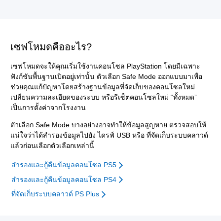
เซฟโหมดคืออะไร?
เซฟโหมดจะให้คุณเริ่มใช้งานคอนโซล PlayStation โดยมีเฉพาะ
ฟังก์ชันพื้นฐานเปิดอยู่เท่านั้น ตัวเลือก Safe Mode ออกแบบมาเพื่อ
ช่วยคุณแก้ปัญหาโดยสร้างฐานข้อมูลที่จัดเก็บของคอนโซลใหม่
เปลี่ยนความละเอียดของระบบ หรือรีเซ็ตคอนโซลใหม่ “ทั้งหมด”
เป็นการตั้งค่าจากโรงงาน
ตัวเลือก Safe Mode บางอย่างอาจทำให้ข้อมูลสูญหาย ตรวจสอบให้
แน่ใจว่าได้สำรองข้อมูลไปยัง ไดรฟ์ USB หรือ ที่จัดเก็บระบบคลาวด์
แล้วก่อนเลือกตัวเลือกเหล่านี้
สำรองและกู้คืนข้อมูลคอนโซล PS5
สำรองและกู้คืนข้อมูลคอนโซล PS4
ที่จัดเก็บระบบคลาวด์ PS Plus