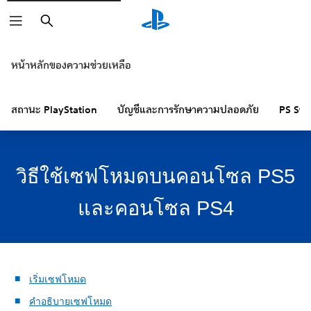
ค้นหา
หน้าหลักของความช่วยเหลือ
สถานะ PlayStation
บัญชีและการรักษาความปลอดภัย
PS Sto
วิธีใช้เซฟโหมดบนคอนโซล PS5
และคอนโซล PS4
เริ่มเซฟโหมด
คำอธิบายเซฟโหมด