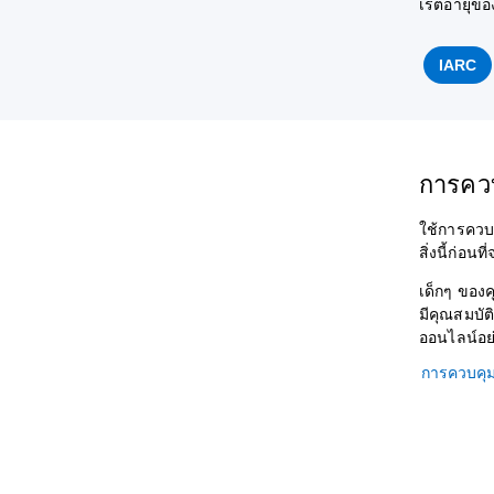
เรตอายุขอ
IARC
การคว
ใช้การควบ
สิ่งนี้ก่อน
เด็กๆ ของ
มีคุณสมบัต
ออนไลน์อย
การควบคุม