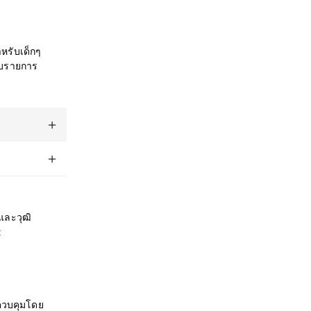
ำหรับเด็กๆ
ับรายการ
และวุฒิ
:
รควบคุมโดย