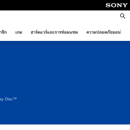
ค้นหา
าชิก
เกม
ฮาร์ดแวร์และการซ่อมแซม
ความปลอดภัยออนไลน์
-Ray Disc™