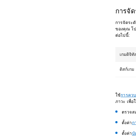
การจัด
การจัดระดั
ของคุณ โป
ต่อไปนี้:
เกมดิจิท
ดิสก์เกม
ใช้
การควบค
ภาวะ เพื่อ
ตรวจสอ
ตั้งค่า
ก
ตั้งค่า
บ