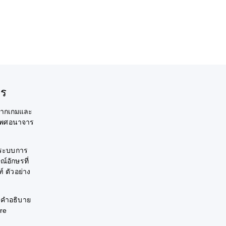
ไร
งจากเกมและ
างเพศอนาจาร
างระบบการ
์อักษรที่
์ ตัวอย่าง
ะคำอธิบาย
ore