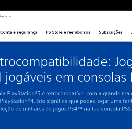
ência
Conta e segurança
PS Store e reembolsos
Subscrições
trocompatibilidade: Jo
 jogáveis em consolas
la PlayStation®5 é retrocompatível com a grande mai
PlayStation®4. Isto significa que podes jogar uma fan
leção de milhares de jogos PS4™ na tua consola PS