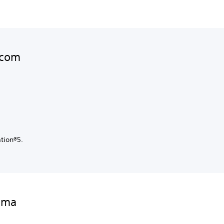
 com
ation®5.
 uma