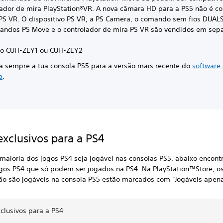
lador de mira PlayStation®VR. A nova câmara HD para a PS5 não é c
PS VR. O dispositivo PS VR, a PS Camera, o comando sem fios DUAL
andos PS Move e o controlador de mira PS VR são vendidos em sep
o CUH-ZEY1 ou CUH-ZEY2
za sempre a tua consola PS5 para a versão mais recente do
software
a
.
exclusivos para a PS4
maioria dos jogos PS4 seja jogável nas consolas PS5, abaixo encon
jogos PS4 que só podem ser jogados na PS4. Na PlayStation™Store, o
ão são jogáveis na consola PS5 estão marcados com "Jogáveis apena
clusivos para a PS4