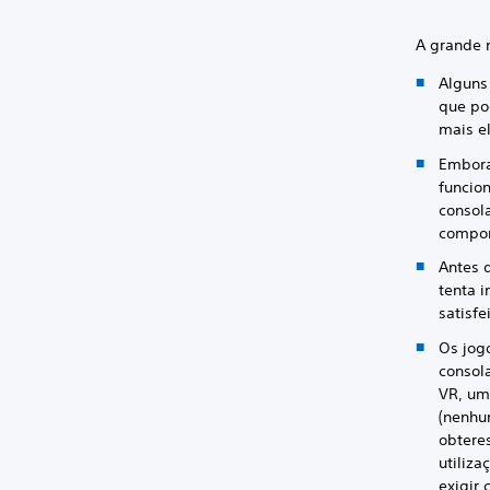
A grande 
Alguns
que po
mais e
Embora
funcio
consol
compor
Antes 
tenta i
satisfe
Os jog
consol
VR, um
(nenhu
obtere
utiliz
exigir