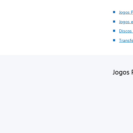
Jogos 
Jogos 
Discos
Transfe
Jogos 