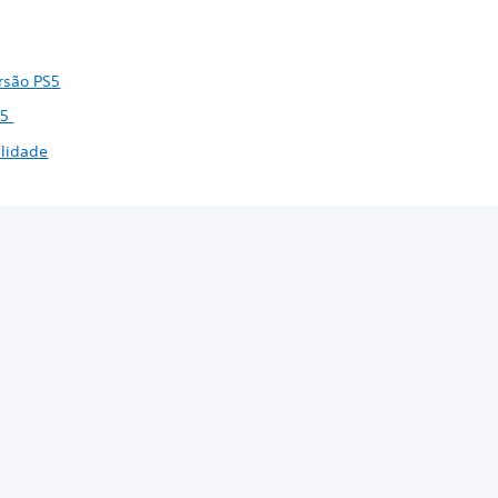
ersão PS5
S5
ilidade