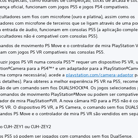
icos especiais, como volantes de competição, sticks de arcada e sti
cença oficial, funcionam com jogos PS5 e jogos PS4 compatíveis.
cultadores sem fios com microfone (ouro e platina), assim como os
tadores com microfone de terceiros que se ligam através de uma po
 entrada de áudio, funcionam em consolas PS5 (a aplicação compl
scultadores não é compatível com consolas PS5).
andos de movimento PS Move e o controlador de mira PlayStation 
nam com jogos PS VR compatíveis nas consolas PS5.
uzir jogos PS VR numa consola PS5™ requer um dispositivo PS VR,
ation®Camera para a PS4™* e um adaptador para a PlayStation®Cam
ma compra necessária). acede a
playstation.com/camera-adaptor
p
s detalhes). Para obteres a melhor experiência PS VR na PS5, reco
ação de um comando sem fios DUALSHOCK®4. Os jogos selecionado
 comandos de movimento PlayStation®Move ou podem ser compatíve
lador de mira PlayStation®VR. A nova câmara HD para a PS5 não é c
PS VR. O dispositivo PS VR, a PS Camera, o comando sem fios DUAL
andos PS Move e o controlador de mira PS VR são vendidos em sep
o CUH-ZEY1 ou CUH-ZEY2
os PS5 só podem ser jogados com comandos sem fios DualSense.