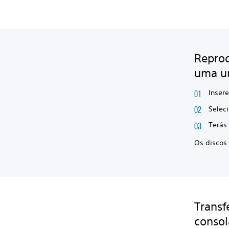
Reprod
uma un
Insere
Seleci
Terás
Os discos 
Transf
consol