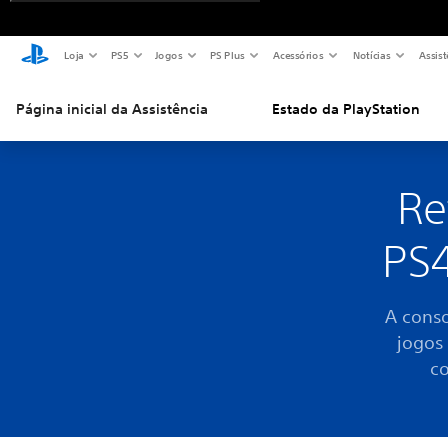
Loja
PS5
Jogos
PS Plus
Acessórios
Notícias
Assist
Página inicial da Assistência
Estado da PlayStation
Re
PS4
A conso
jogos 
co