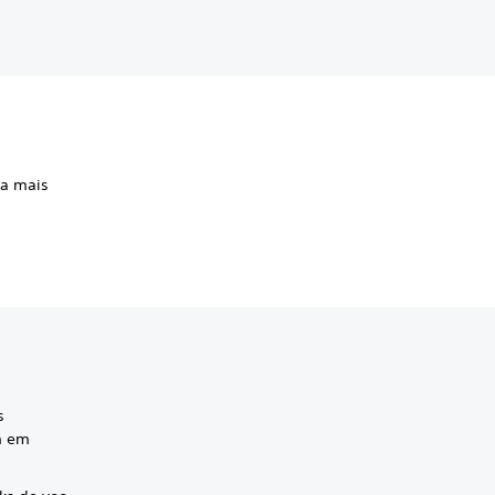
ra mais
s
m em