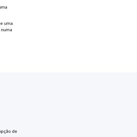
 uma
de uma
r numa
opção de