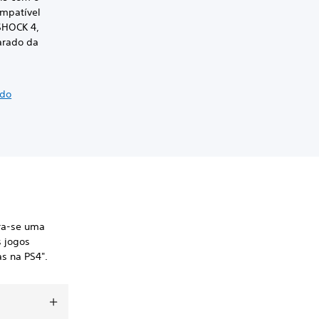
ompatível
SHOCK 4,
arado da
 do
tra-se uma
s jogos
s na PS4".