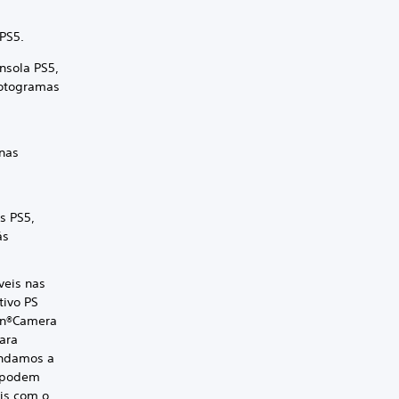
 PS5.
nsola PS5,
fotogramas
 nas
s PS5,
ás
veis nas
tivo PS
ion®Camera
ara
endamos a
s podem
is com o