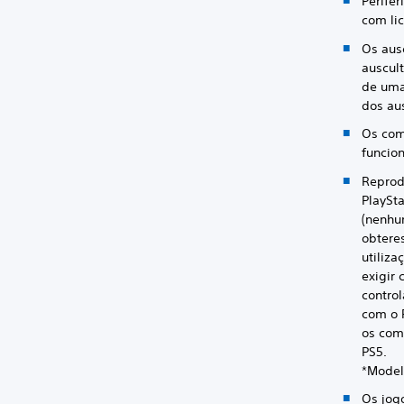
Perifér
com li
Os aus
auscul
de uma
dos au
Os com
funcio
Reprod
PlaySt
(nenhu
obtere
utiliz
exigir
contro
com o 
os com
PS5.
*Model
Os jog