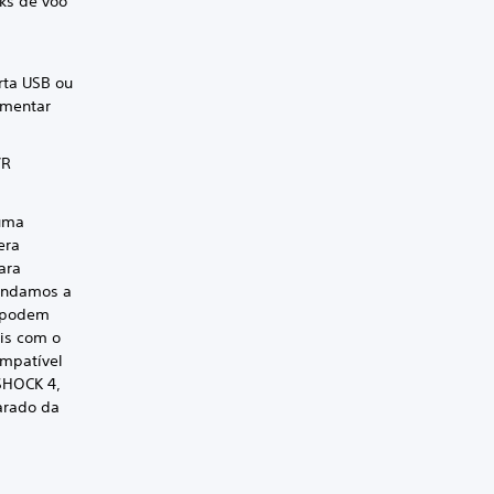
cks de voo
rta USB ou
ementar
VR
 uma
era
ara
mendamos a
s podem
is com o
ompatível
SHOCK 4,
arado da