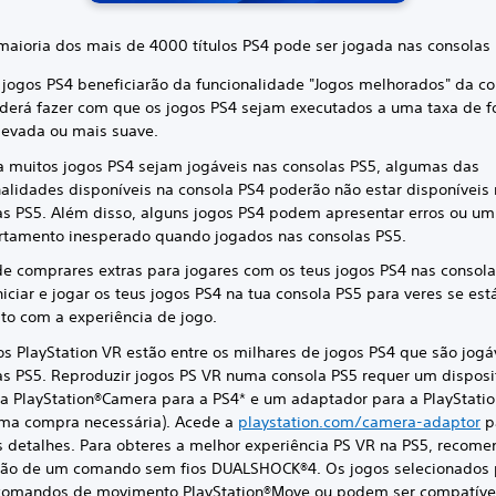
maioria dos mais de 4000 títulos PS4 pode ser jogada nas consolas
 jogos PS4 beneficiarão da funcionalidade "Jogos melhorados" da co
derá fazer com que os jogos PS4 sejam executados a uma taxa de 
levada ou mais suave.
 muitos jogos PS4 sejam jogáveis nas consolas PS5, algumas das
nalidades disponíveis na consola PS4 poderão não estar disponíveis
as PS5. Além disso, alguns jogos PS4 podem apresentar erros ou um
tamento inesperado quando jogados nas consolas PS5.
de comprares extras para jogares com os teus jogos PS4 nas consola
niciar e jogar os teus jogos PS4 na tua consola PS5 para veres se est
ito com a experiência de jogo.
os PlayStation VR estão entre os milhares de jogos PS4 que são jogá
as PS5. Reproduzir jogos PS VR numa consola PS5 requer um disposi
a PlayStation®Camera para a PS4* e um adaptador para a PlayStat
ma compra necessária). Acede a
playstation.com/camera-adaptor
p
s detalhes. Para obteres a melhor experiência PS VR na PS5, recom
ação de um comando sem fios DUALSHOCK®4. Os jogos selecionado
 comandos de movimento PlayStation®Move ou podem ser compatíve