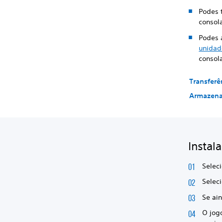
Podes 
consol
Podes 
unidad
consol
Transferê
Armazena
Instal
Seleci
Selec
Se ai
O jog