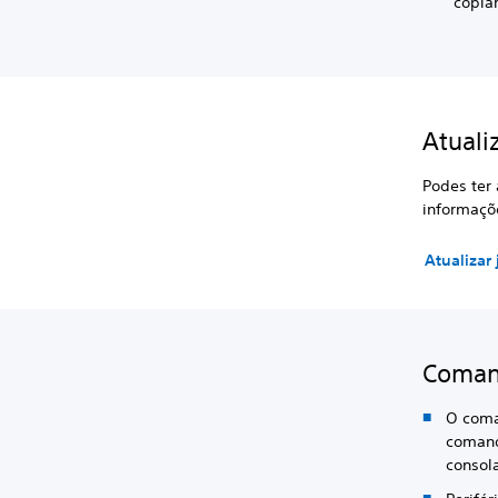
copia
Atuali
Podes ter 
informaçõe
Atualizar
Comand
O coma
comand
consol