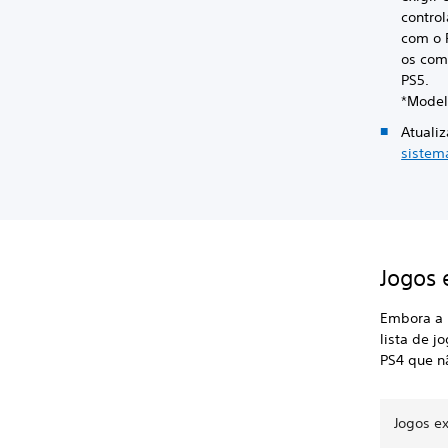
contro
com o 
os com
PS5.
*Model
Atuali
sistem
Jogos 
Embora a 
lista de 
PS4 que n
Jogos ex