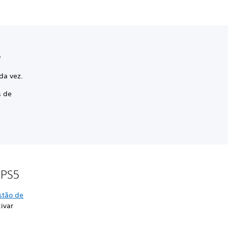
5
da vez.
s de
 PS5
stão de
ivar