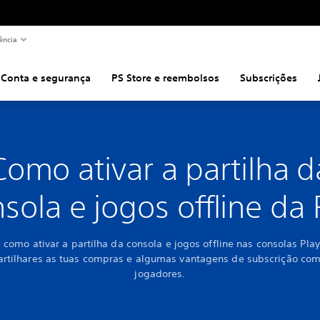
ência
Conta e segurança
PS Store e reembolsos
Subscrições
Como ativar a partilha d
sola e jogos offline da
como ativar a partilha da consola e jogos offline nas consolas Pla
artilhares as tuas compras e algumas vantagens de subscrição com
jogadores.