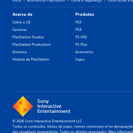
Início
Assistência PlayStation
Conta e segurança
Como ativar a p
Acerca de
Produtos
Sobre a SIE
PS5
Carreiras
PS4
PlayStation Studios
PS VR2
PlayStation Productions
PS Plus
Empresa
Acessórios
História da PlayStation
Jogos
© 2026 Sony Interactive Entertainment LLC
Todos os conteúdos, títulos de jogos, nomes comerciais e/ou designações
dos respetivos proprietários. Todos os direitos reservados.
Mais informaç