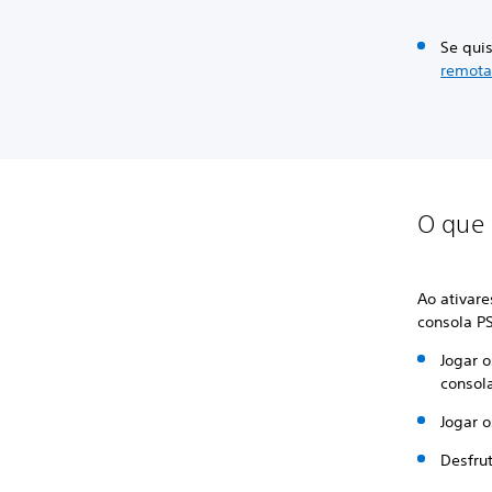
Se qui
remota
O que 
Ao ativar
consola P
Jogar 
consola
Jogar o
Desfru