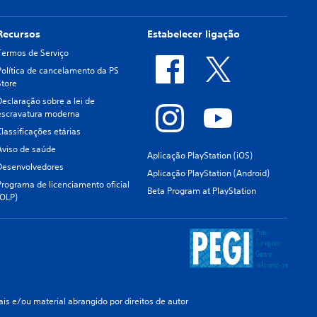
Recursos
Estabelecer ligação
Termos de Serviço
Política de cancelamento da PS
Store
Declaração sobre a lei de
escravatura moderna
Classificações etárias
Aviso de saúde
Aplicação PlayStation (iOS)
Desenvolvedores
Aplicação PlayStation (Android)
Programa de licenciamento oficial
Beta Program at PlayStation
(OLP)
s e/ou material abrangido por direitos de autor