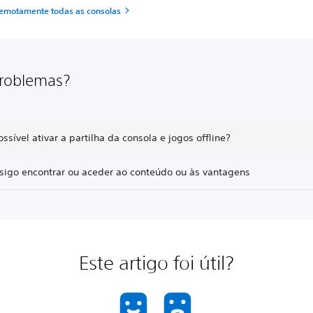
remotamente todas as consolas
roblemas?
ssível ativar a partilha da consola e jogos offline?
sigo encontrar ou aceder ao conteúdo ou às vantagens
Este artigo foi útil?