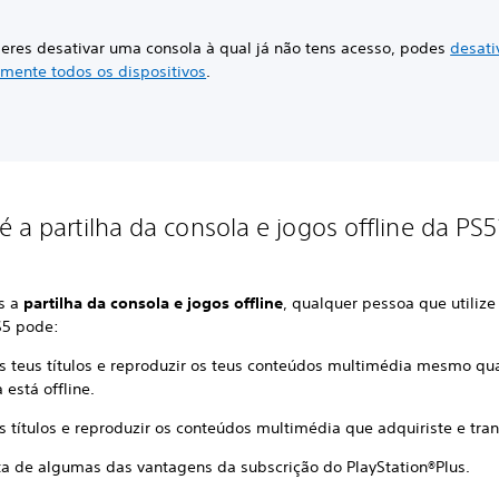
seres desativar uma consola à qual já não tens acesso, podes
desati
mente todos os dispositivos
.
é a partilha da consola e jogos offline da PS5
es a
partilha da consola e jogos offline
, qualquer pessoa que utilize
S5 pode:
os teus títulos e reproduzir os teus conteúdos multimédia mesmo qu
 está offline.
s títulos e reproduzir os conteúdos multimédia que adquiriste e tran
ta de algumas das vantagens da subscrição do PlayStation®Plus.