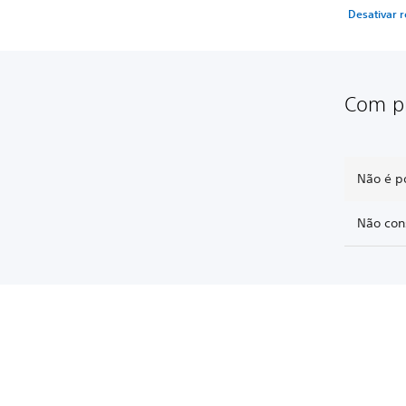
Desativar 
Com p
Não é po
Não con