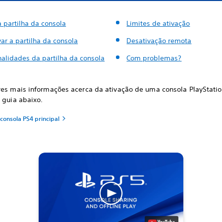
a partilha da consola
Limites de ativação
ar a partilha da consola
Desativação remota
nalidades da partilha da consola
Com problemas?
res mais informações acerca da ativação de uma ‎consola PlayStatio
 guia abaixo.
consola PS4 principal