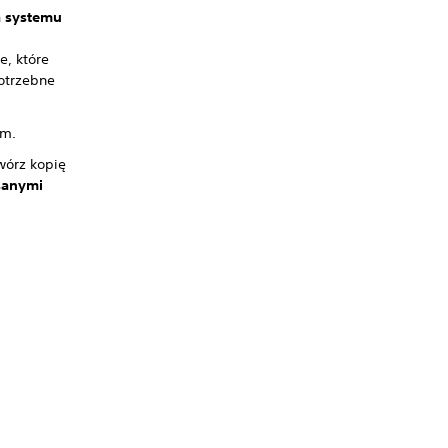
 systemu
, które
potrzebne
em.
wórz kopię
sanymi