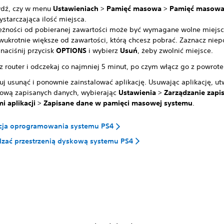
dź, czy w menu
Ustawieniach
>
Pamięć masowa
>
Pamięć masowa
ystarczająca ilość miejsca.
eżności od pobieranej zawartości może być wymagane wolne miejsce
dwukrotnie większe od zawartości, którą chcesz pobrać. Zaznacz nie
naciśnij przycisk
OPTIONS
i wybierz
Usuń
, żeby
zwolnić miejsce.
z router i odczekaj co najmniej 5 minut, po czym włącz go z powrot
uj usunąć i ponownie zainstalować aplikację. Usuwając aplikację, ut
ową zapisanych danych, wybierając
Ustawienia
>
Zarządzanie zapi
i aplikacji
>
Zapisane dane w pamięci masowej systemu
.
acja oprogramowania systemu PS4
dzać przestrzenią dyskową systemu PS4