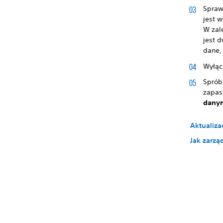
Spraw
jest w
W zal
jest 
dane, 
Wyłąc
Sprób
zapas
danym
Aktualiz
Jak zarzą