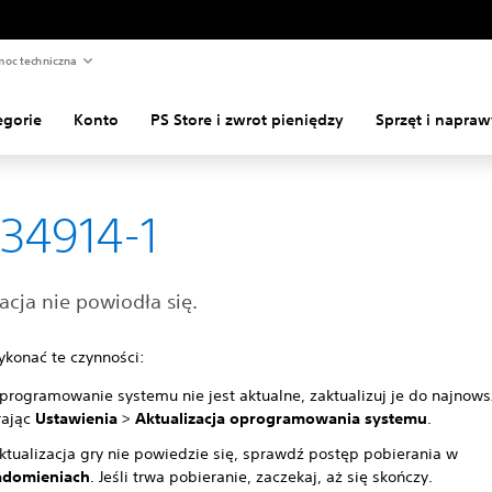
oc techniczna
egorie
Konto
PS Store i zwrot pieniędzy
Sprzęt i napraw
34914-1
acja nie powiodła się.
ykonać te czynności:
oprogramowanie systemu nie jest aktualne, zaktualizuj je do najnowsz
rając
Ustawienia
>
Aktualizacja oprogramowania systemu
.
aktualizacja gry nie powiedzie się, sprawdź postęp pobierania w
adomieniach
. Jeśli trwa pobieranie, zaczekaj, aż się skończy.