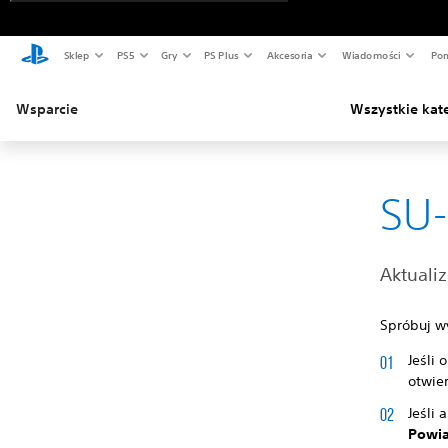
Sklep
PS5
Gry
PS Plus
Akcesoria
Wiadomości
Pom
Wsparcie
Wszystkie kat
SU-
Aktualiz
Spróbuj w
Jeśli 
otwie
Jeśli 
Powi