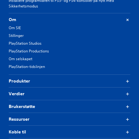
Installere programvaren til PS5- og PS4-konsoller på nytt med
Sikkerhetsmodus
Om
Om SIE
Stillinger
PlayStation Studios
PlayStation Productions
Om selskapet
PlayStation-tidslinjen
Produkter
Verdier
Brukerstøtte
Ressurser
Koble til