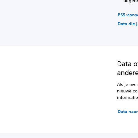
uitgeb
PS5-cons
Data die 
Data o
andere
Als je ove
nieuwe con
informatie
Data naa