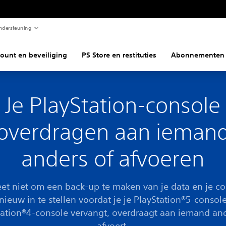
ndersteuning
ount en beveiliging
PS Store en restituties
Abonnementen
Je PlayStation-console
overdragen aan ieman
anders of afvoeren
et niet om een back-up te maken van je data en je c
nieuw in te stellen voordat je je PlayStation®5-console
tation®4-console vervangt, overdraagt aan iemand and
afvoert.