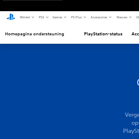
Winkel
PS5
Games
PS Plus
Accessoires
Nieuws
O
Homepagina ondersteuning
PlayStation-status
Acc
Verge
op
PlayS