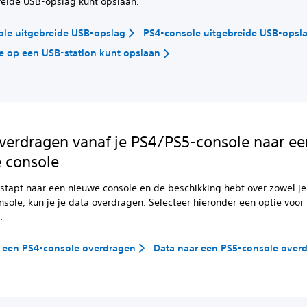
reide USB-opslag kunt opslaan.
ole uitgebreide USB-opslag
PS4-console uitgebreide USB-opsl
je op een USB-station kunt opslaan
verdragen vanaf je PS4/PS5-console naar ee
 console
rstapt naar een nieuwe console en de beschikking hebt over zowel je
sole, kun je je data overdragen. Selecteer hieronder een optie voor
.
r een PS4-console overdragen
Data naar een PS5-console over