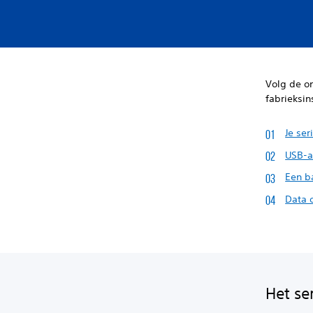
Volg de on
fabrieksin
Je se
USB-a
Een b
Data 
Het se