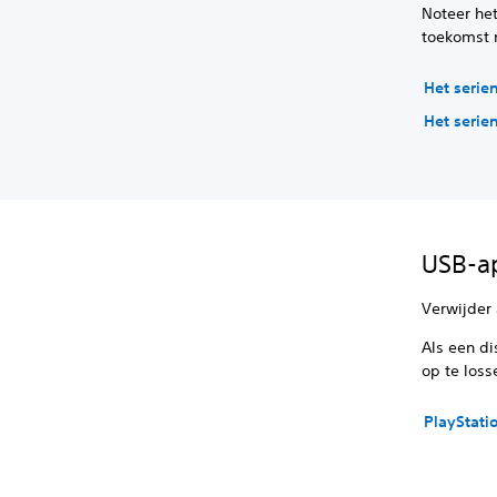
Noteer het
toekomst n
Het seri
Het seri
USB-ap
Verwijder 
Als een di
op te loss
PlayStati