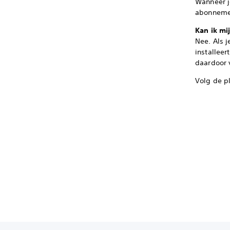
Wanneer j
abonnemen
Kan ik mi
Nee. Als 
installee
daardoor 
Volg de pl