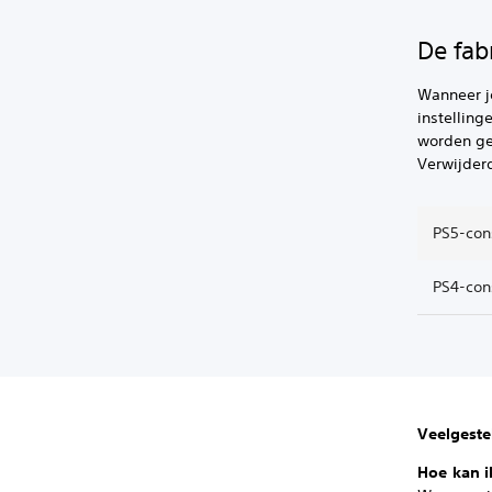
De fab
Wanneer je
instelling
worden gem
Verwijder
PS5-con
PS4-cons
Veelgeste
Hoe kan i