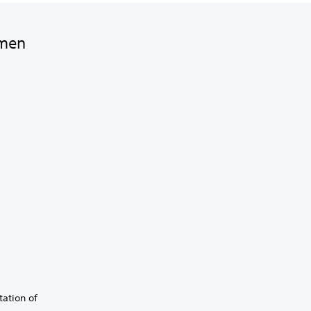
amen
ation of