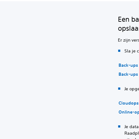
Een ba
opsla
Er zijn ve
Sla je
Back-ups 
Back-ups 
Je opg
Cloudopsl
Online-op
Je dat
Raadpl