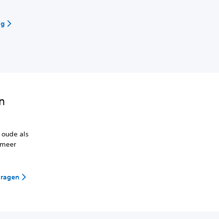
ag
n
 oude als
 meer
dragen