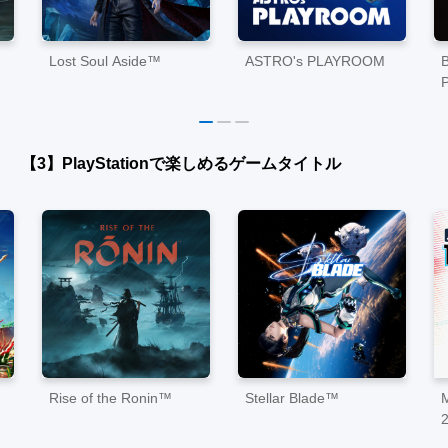
Lost Soul Aside™
ASTRO's PLAYROOM
P
【3】PlayStationで楽しめるゲームタイトル
Rise of the Ronin™
Stellar Blade™