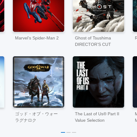
Marvel’s Spider-Man 2
Ghost of Tsushima
DIRECTOR’S CUT
ゴッド・オブ・ウォー
The Last of Us® Part II
M
ラグナロク
Value Selection
M