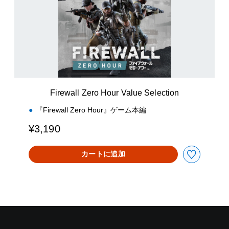
w
a
l
l
Z
e
r
o
H
Firewall Zero Hour Value Selection
o
u
『Firewall Zero Hour』ゲーム本編
r
V
¥3,190
a
l
カートに追加
u
e
S
e
l
e
c
t