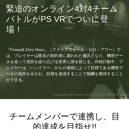
緊迫のオンライン4対4チーム
バトルがPS VRでついに登
場！
『Firewall Zero Hour』（ファイアウォール・ゼロ・アワー）で
は、プレイヤーは匿名の契約者に雇われた傭兵となり、機密デー
タを巡って攻防を繰り広げる世界に身を投じる。作戦行動中、プ
レイヤーは「ハンドラー」からの連絡によって目標である機密デ
ータの場所を示され、目標を達成することで報酬を獲得すること
ができる。
チームメンバーで連携し、目
的達成を目指せ!!