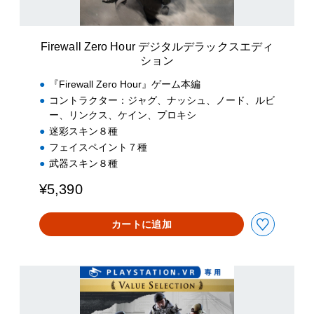
r
o
H
Firewall Zero Hour デジタルデラックスエディ
o
ション
u
r
『Firewall Zero Hour』ゲーム本編
デ
コントラクター：ジャグ、ナッシュ、ノード、ルビ
ジ
ー、リンクス、ケイン、プロキシ
タ
迷彩スキン８種
ル
デ
フェイスペイント７種
ラ
武器スキン８種
ッ
ク
¥5,390
ス
エ
カートに追加
デ
ィ
シ
ョ
F
ン
i
r
e