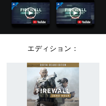
エディション：
F
i
r
e
w
a
l
l
Z
e