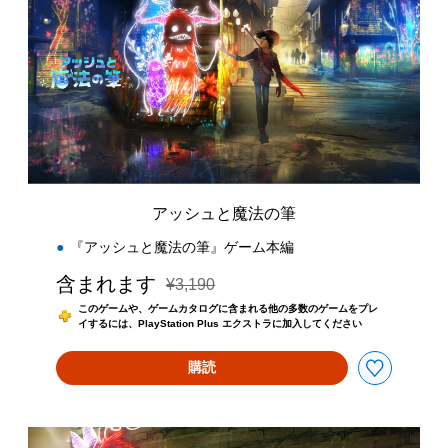
シ
ュ
と
魔
法
の
筆
アッシュと魔法の筆
『アッシュと魔法の筆』ゲーム本編
含まれます
¥3,190
通常価格¥3,190より値引き
このゲームや、ゲームカタログに含まれる他の多数のゲームをプレ
イするには、PlayStation Plus エクストラに加入してください
購読
ア