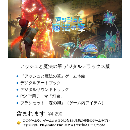
ッ
シ
ュ
と
魔
法
の
筆
デ
ジ
タ
ル
アッシュと魔法の筆 デジタルデラックス版
デ
ラ
『アッシュと魔法の筆』ゲーム本編
ッ
デジタルアートブック
ク
デジタルサウンドトラック
ス
版
PS4™用テーマ「灯台」
ブラシセット「森の湖」（ゲーム内アイテム）
含まれます
¥4,290
通常価格¥4,290より値引き
このゲームや、ゲームカタログに含まれる他の多数のゲームをプレ
イするには、PlayStation Plus エクストラに加入してください