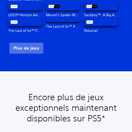
LEGO® Horizon Adventures™
Marvel's Spider-Man: Miles Morales
Sackboy™: A Big Adventure
The Last of Us™ Part II Remastered
The Last of Us™ Part I
Returnal
Plus de jeux
Encore plus de jeux
exceptionnels maintenant
disponibles sur PS5*