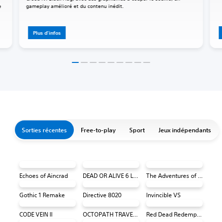
e
gameplay amélioré et du contenu inédit.
Plus d'infos
Sorties récentes
Free-to-play
Sport
Jeux indépendants
Echoes of Aincrad
DEAD OR ALIVE 6 Last Round Core Fighters
The Adventures of Elliot: The Millennium Tales
Gothic 1 Remake
Directive 8020
Invincible VS
CODE VEIN II
OCTOPATH TRAVELER 0 PS4 & PS5
Red Dead Redemption (PS4 & PS5)