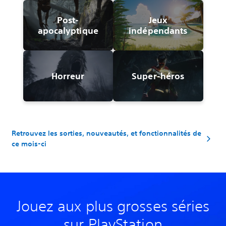
Post-
Jeux
apocalyptique
indépendants
Horreur
Super-héros
Retrouvez les sorties, nouveautés, et fonctionnalités de
ce mois-ci
Jouez aux plus grosses séries
sur PlayStation