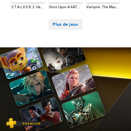
S.T.A.L.K.E.R. 2: Heart of Chornobyl
Once Upon A KATAMARI
Vampire: The Masquerade® - Bloodlines™ 2
Plus de jeux