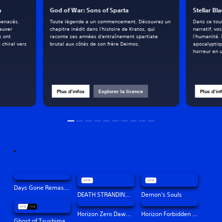
h
God of War: Sons of Sparta
Stellar Bl
 menacés.
Toute légende a un commencement. Découvrez un
Dans ce tou
sauver
chapitre inédit dans l'histoire de Kratos, qui
narratif, vo
s ont
raconte ses années d'entraînement spartiate
l'humanité.
 chiral vers
brutal aux côtés de son frère Deimos.
apocalyptiq
horreur en u
Plus d'infos
Explorer la licence
Plus d'in
Days Gone Remastered
DEATH STRANDING DIRECTOR'S CUT
Demon’s Souls
Horizon Zero Dawn™ Remastered
Horizon Forbidden West™
Ghost of Tsushima Director's Cut