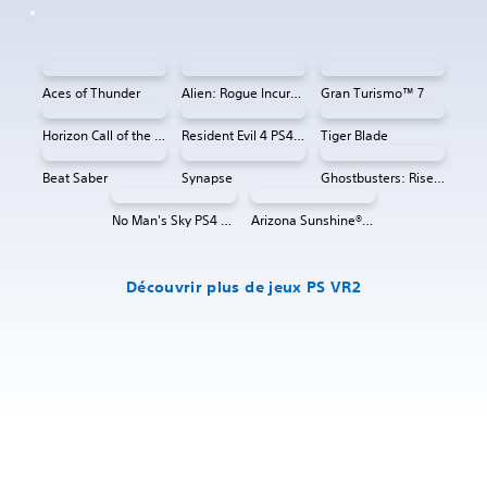
Aces of Thunder
Alien: Rogue Incursion VR
Gran Turismo™ 7
Horizon Call of the Mountain™
Resident Evil 4 PS4 & PS5
Tiger Blade
Beat Saber
Synapse
Ghostbusters: Rise of the Ghost Lord
No Man's Sky PS4 & PS5
Arizona Sunshine® VR 2
Découvrir plus de jeux PS VR2