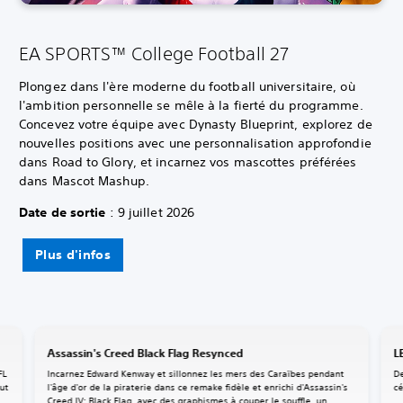
EA SPORTS™ College Football 27
Plongez dans l'ère moderne du football universitaire, où
l'ambition personnelle se mêle à la fierté du programme.
Concevez votre équipe avec Dynasty Blueprint, explorez de
nouvelles positions avec une personnalisation approfondie
dans Road to Glory, et incarnez vos mascottes préférées
dans Mascot Mashup.
Date de sortie
: 9 juillet 2026
Plus d'infos
Assassin's Creed Black Flag Resynced
L
FL
Incarnez Edward Kenway et sillonnez les mers des Caraïbes pendant
De
ut
l'âge d'or de la piraterie dans ce remake fidèle et enrichi d'Assassin's
cé
Creed IV: Black Flag, avec des graphismes à couper le souffle, un