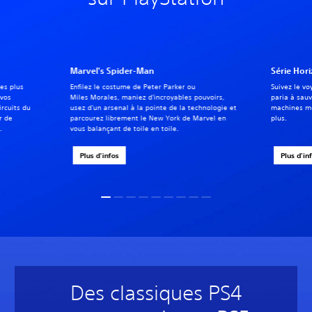
Marvel's Spider-Man
Série Hor
les plus
Enfilez le costume de Peter Parker ou
Suivez le vo
 vos
Miles Morales, maniez d'incroyables pouvoirs,
paria à sau
ircuits du
usez d'un arsenal à la pointe de la technologie et
machines mo
r de
parcourez librement le New York de Marvel en
plus.
.
vous balançant de toile en toile.
Plus d'infos
Plus d'in
Des classiques PS4