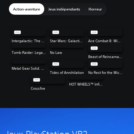
Action-aventure
Jeux indépendants
Horreur
Intergalactic: The Heretic Prophet
Star Wars: Galactic Racer™
Ace Combat 8: Wings of Theve
Tomb Raider: Legacy of Atlantis
No Law
Beast of Reincarnation
Metal Gear Solid: Master Collection Vol. 2
Tides of Annihilation
No Rest for the Wicked
HOT WHEELS™ Infinite Rush
Crossfire