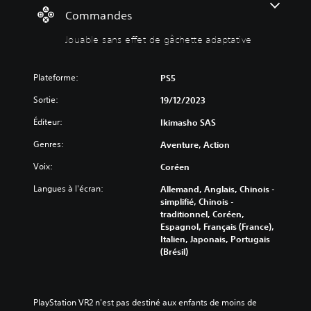
v
e
Commandes
o
f
Jouable sans effet de gâchette adaptative
l
f
u
e
m
t
Plateforme:
PS5
e
d
e
Sortie:
V
19/12/2023
g
o
Éditeur:
Ikimasho SAS
â
u
s
c
Genres:
Aventure, Action
p
h
o
e
Voix:
Coréen
u
t
v
Langues à l'écran:
Allemand, Anglais, Chinois -
t
e
simplifié, Chinois -
e
z
traditionnel, Coréen,
a
d
Espagnol, Français (France),
d
é
Italien, Japonais, Portugais
a
s
(Brésil)
a
p
c
t
t
a
i
PlayStation VR2 n'est pas destiné aux enfants de moins de 
t