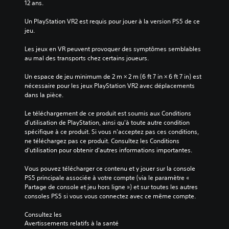
v
12 ans.
i
e
v
r
Un PlayStation VR2 est requis pour jouer à la version PS5 de ce 
e
l
jeu.
e
V
s
o
Les jeux en VR peuvent provoquer des symptômes semblables 
o
u
au mal des transports chez certains joueurs.
n
s
d
p
Un espace de jeu minimum de 2 m × 2 m (6 ft 7 in × 6 ft 7 in) est 
e
o
nécessaire pour les jeux PlayStation VR2 avec déplacements 
c
u
dans la pièce.
h
v
a
e
Le téléchargement de ce produit est soumis aux Conditions 
q
z
d'utilisation de PlayStation, ainsi qu'à toute autre condition 
u
j
spécifique à ce produit. Si vous n'acceptez pas ces conditions, 
e
o
ne téléchargez pas ce produit. Consultez les Conditions 
s
u
d'utilisation pour obtenir d'autres informations importantes.
o
e
r
r
Vous pouvez télécharger ce contenu et y jouer sur la console 
t
a
PS5 principale associée à votre compte (via le paramètre « 
i
u
Partage de console et jeu hors ligne ») et sur toutes les autres 
e
j
consoles PS5 si vous vous connectez avec ce même compte.
a
e
u
u
Consultez les 
d
s
Avertissements relatifs à la santé