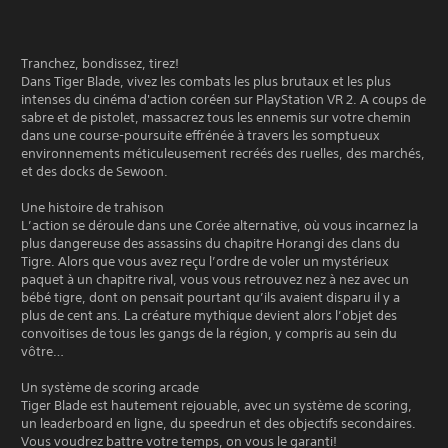
Tranchez, bondissez, tirez!
Dans Tiger Blade, vivez les combats les plus brutaux et les plus
intenses du cinéma d'action coréen sur PlayStation VR 2. A coups de
sabre et de pistolet, massacrez tous les ennemis sur votre chemin
dans une course-poursuite effrénée à travers les somptueux
environnements méticuleusement recréés des ruelles, des marchés,
et des docks de Sewoon.
Une histoire de trahison
L’action se déroule dans une Corée alternative, où vous incarnez la
plus dangereuse des assassins du chapitre Horangi des clans du
Tigre. Alors que vous avez reçu l’ordre de voler un mystérieux
paquet à un chapitre rival, vous vous retrouvez nez à nez avec un
bébé tigre, dont on pensait pourtant qu’ils avaient disparu il y a
plus de cent ans. La créature mythique devient alors l’objet des
convoitises de tous les gangs de la région, y compris au sein du
vôtre…
Un système de scoring arcade
Tiger Blade est hautement rejouable, avec un système de scoring,
un leaderboard en ligne, du speedrun et des objectifs secondaires.
Vous voudrez battre votre temps, on vous le garanti!