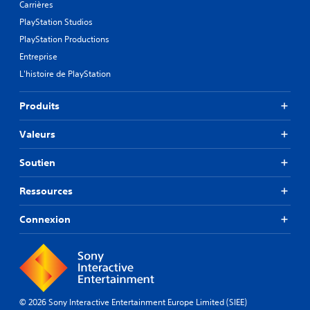
r
Carrières
p
a
t
PlayStation Studios
m
a
é
PlayStation Productions
t
t
i
Entreprise
r
v
L'histoire de PlayStation
e
e
r
s
l
.
Produits
a
s
Valeurs
o
r
t
Soutien
i
e
Ressources
a
u
Connexion
d
i
o
d
e
m
a
© 2026 Sony Interactive Entertainment Europe Limited (SIEE)