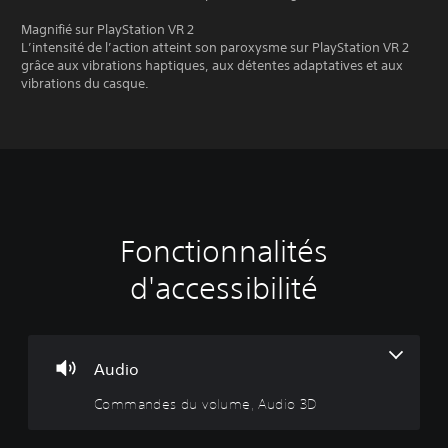
Magnifié sur PlayStation VR 2
L’intensité de l’action atteint son paroxysme sur PlayStation VR 2
grâce aux vibrations haptiques, aux détentes adaptatives et aux
vibrations du casque.
Fonctionnalités
C
J
o
o
d'accessibilité
m
u
m
a
a
b
n
l
d
e
Audio
e
s
Commandes du volume, Audio 3D
s
a
d
n
u
s