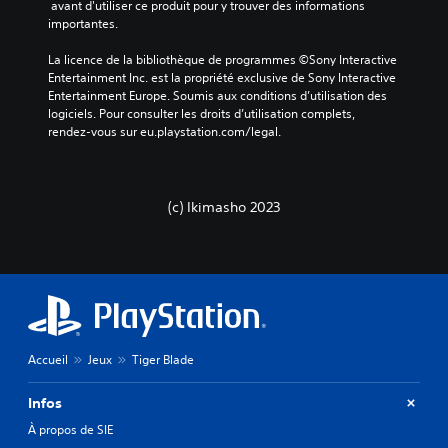
i
 avant d'utiliser ce produit pour y trouver des informations 
a
o
importantes.
n
.
s
La licence de la bibliothèque de programmes ©Sony Interactive 
a
Entertainment Inc. est la propriété exclusive de Sony Interactive 
c
A
Entertainment Europe. Soumis aux conditions d’utilisation des 
t
u
logiciels. Pour consulter les droits d’utilisation complets, 
i
d
rendez-vous sur eu.playstation.com/legal.
v
i
e
o
r
l
3
e
(c) Ikimasho 2023
D
s
V
g
o
â
u
c
s
h
p
e
o
t
u
t
v
Accueil
Jeux
Tiger Blade
e
e
s
z
a
Infos
p
d
À propos de SIE
a
a