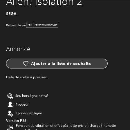
Alien: Isolation 2
SEGA
Disponible sur
PS5
PS5 PRO ENHANCED
Annoncé
Ajouter à la liste de souhaits
Date de sortie à préciser.
Jeu hors ligne activé
1 joueur
1 joueur en ligne
Version PS5
Fonction de vibration et effet gâchette pris en charge (manette