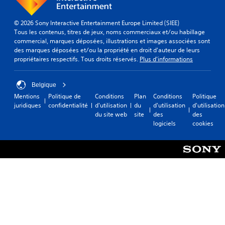
© 2026 Sony Interactive Entertainment Europe Limited (SIEE)
Tous les contenus, titres de jeux, noms commerciaux et/ou habillage
commercial, marques déposées, illustrations et images associées sont
des marques déposées et/ou la propriété en droit d'auteur de leurs
propriétaires respectifs. Tous droits réservés.
Plus d'informations
Belgique
Mentions
Politique de
Conditions
Plan
Conditions
Politique
juridiques
confidentialité
d'utilisation
du
d'utilisation
d'utilisation
du site web
site
des
des
logiciels
cookies