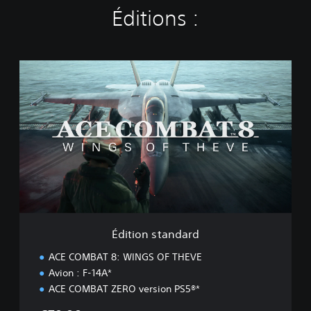
Éditions :
É
d
i
t
i
o
n
s
t
a
n
d
a
Édition standard
r
d
ACE COMBAT 8: WINGS OF THEVE
Avion : F-14A*
ACE COMBAT ZERO version PS5®*