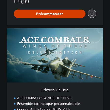
€79,99
Précommander
É
d
i
t
i
o
n
D
e
l
u
x
e
Édition Deluxe
ACE COMBAT 8: WINGS OF THEVE
Ensemble cosmétique personnalisable
Coupon ACE PASS PREMIUM PLUS