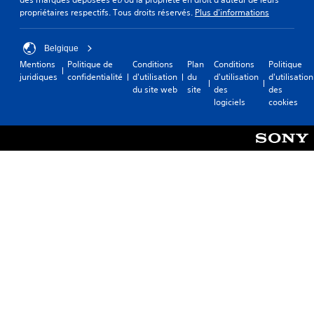
propriétaires respectifs. Tous droits réservés.
Plus d'informations
Belgique
Mentions
Politique de
Conditions
Plan
Conditions
Politique
juridiques
confidentialité
d'utilisation
du
d'utilisation
d'utilisation
du site web
site
des
des
logiciels
cookies