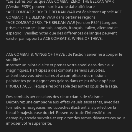
*Les autres bonus que ACE COMBAT ZERO: THE BELKAN WAR
(Version PS5®) peuvent sortir à une date ultérieure.
*ACE COMBAT ZERO: THE BELKAN WAR est également appelé ACE
COMBAT: THE BELKAN WAR dans certaines régions.
*ACE COMBAT ZERO: THE BELKAN WAR (version PS5®) Langues
prises en charge : japonais, anglais, français, italien, allemand et
espagnol. Veuillez noter que des différences de langue peuvent
exister par rapport à ACE COMBAT 8: WINGS OF THEVE.
ACE COMBAT 8: WINGS OF THEVE : de l'action aérienne à couper le
souffle !
Incarnez un pilote d'élite et prenez votre envol dans des cieux
magnifiques. Participez à des combats aériens survoltés,
anéantissez vos adversaires et accomplissez des missions
palpitantes pour gagner vos galons dans ce jeu développé par
PROJECT ACES, l'équipe responsable des autres opus de la saga.
Des combats aériens dans des cieux criants de réalisme
Découvrez une campagne aux effets visuels saisissants, avec des
formations nuageuses multicouches illustrant à la perfection la
beauté majestueuse du ciel. Ressentez toute l'intensité d'un
gameplay arcade survolté et exploitez des armes dévastatrices pour
imposer votre supériorité.