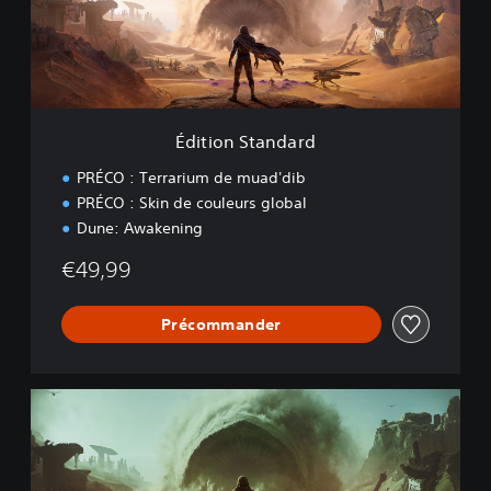
n
S
t
a
n
d
a
Édition Standard
r
d
PRÉCO : Terrarium de muad'dib
PRÉCO : Skin de couleurs global
Dune: Awakening
€49,99
Précommander
É
d
i
t
i