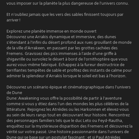
vous imposer sur la planète la plus dangereuse de l'univers connu.
Et n'oubliez jamais que les vers des sables finissent toujours par
arriver !
Explorez une planète immense en monde ouvert
Découvrez une Arrakis dynamique et immersive, des dunes
s'étendant à l'infini du désert profond aux rues grouillant de monde
de la ville d'Arrakeen, en passant par les grottes cachées des
Fremens. Gravissez des pics immenses à l'aide d'une griffe à
shigavrille ou survolez le désert à bord de l'ornithoptère que vous
aurez vous-même fabriqué. Échappez à la fureur destructrice de
terrifiantes tempêtes de sable et profitez des instants de calme pour
admirer la splendeur d'Arrakis lorsque le soleil est bas à l'horizon.
Découvrez un scénario épique et cinématographique dans l'univers
de Dune
Dune: Awakening vous offre la possibilité de partir à l'aventure
comme si vous y étiez dans l'un des mondes les plus célèbres de la
littérature. Rejoignez les Atréides ou les Harkonnen et élevez-vous
au sein de leurs rangs tout en découvrant leur histoire. Rencontrez
des personnages familiers tels que le duc Leto ou Feyd-Rautha,
enquêtez sur la mystérieuse disparition des Fremens et découvrez la
vérité sur votre passé. Une histoire passionnante dans l'univers de
Dune qui se base sur un postulat fascinant : et si Paul Atréides