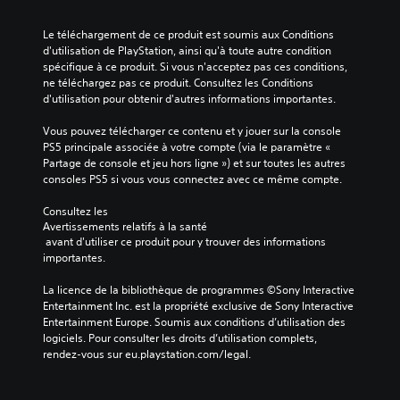
b
e
n
j
.
s
a
n
t
e
c
l
t
Le téléchargement de ce produit est soumis aux Conditions 
s
u
o
e
é
d'utilisation de PlayStation, ainsi qu'à toute autre condition 
d
n
m
d
d
spécifique à ce produit. Si vous n'acceptez pas ces conditions, 
'
e
m
u
e
ne téléchargez pas ce produit. Consultez les Conditions 
i
c
a
j
m
d'utilisation pour obtenir d'autres informations importantes.
n
o
n
e
a
t
m
d
u
n
Vous pouvez télécharger ce contenu et y jouer sur la console 
é
p
e
e
i
PS5 principale associée à votre compte (via le paramètre « 
r
o
s
n
è
Partage de console et jeu hors ligne ») et sur toutes les autres 
ê
r
s
s
r
consoles PS5 si vous vous connectez avec ce même compte.
t
t
e
é
e
o
e
l
l
à
Consultez les 
u
p
o
e
Avertissements relatifs à la santé
f
d
a
n
c
 avant d'utiliser ce produit pour y trouver des informations 
a
e
s
u
t
importantes.
c
s
d
n
i
i
i
e
m
o
La licence de la bibliothèque de programmes ©Sony Interactive 
l
n
d
o
n
Entertainment Inc. est la propriété exclusive de Sony Interactive 
i
f
i
d
n
Entertainment Europe. Soumis aux conditions d’utilisation des 
t
o
a
è
a
logiciels. Pour consulter les droits d’utilisation complets, 
e
r
l
l
n
rendez-vous sur eu.playstation.com/legal.
r
m
o
e
t
l
a
g
p
u
a
t
u