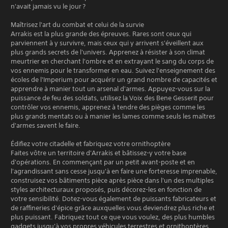
n'avait jamais vu le jour ?
Maîtrisez l'art du combat et celui de la survie
Arrakis est la plus grande des épreuves. Rares sont ceux qui
parviennent à y survivre, mais ceux qui y arrivent s'éveillent aux
plus grands secrets de l'univers. Apprenez à résister à son climat
meurtrier en cherchant l'ombre et en extrayant le sang du corps de
vos ennemis pour le transformer en eau. Suivez l'enseignement des
écoles de l'Imperium pour acquérir un grand nombre de capacités et
apprendre à manier tout un arsenal d'armes. Appuyez-vous sur la
puissance de feu des soldats, utilisez la Voix des Bene Gesserit pour
contrôler vos ennemis, apprenez à tendre des pièges comme les
plus grands mentats ou à manier les lames comme seuls les maîtres
d'armes savent le faire.
Édifiez votre citadelle et fabriquez votre ornithoptère
Faites vôtre un territoire d'Arrakis et bâtissez-y votre base
d'opérations. En commençant par un petit avant-poste et en
l'agrandissant sans cesse jusqu'à en faire une forteresse imprenable,
construisez vos bâtiments pièce après pièce dans l'un des multiples
styles architecturaux proposés, puis décorez-les en fonction de
votre sensibilité. Dotez-vous également de puissants fabricateurs et
de raffineries d'épice grâce auxquelles vous deviendrez plus riche et
plus puissant. Fabriquez tout ce que vous voulez, des plus humbles
gadgets jusqu'à vos propres véhicules terrestres et ornithoptères.