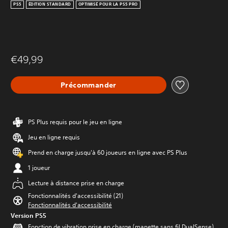
PS5
ÉDITION STANDARD
OPTIMISÉ POUR LA PS5 PRO
€49,99
Précommander
PS Plus requis pour le jeu en ligne
Jeu en ligne requis
Prend en charge jusqu'à 60 joueurs en ligne avec PS Plus
1 joueur
Lecture à distance prise en charge
Fonctionnalités d'accessibilité (21)
Fonctionnalités d'accessibilité
Version PS5
Fonction de vibration prise en charge (manette sans fil DualSense)