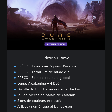
d
i
t
i
o
n
U
l
t
i
m
e
Édition Ultime
PRÉCO : Jouez avec 5 jours d'avance
PRÉCO : Terrarium de muad'dib
PRÉCO : Skin de couleurs global
Dune: Awakening + 4 DLC
Distille du film + armure de Sardaukar
Jeu de pièces de palais de Caladan
Skins de couleurs exclusifs
Artbook numérique et bande-son