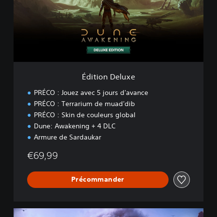
o
n
D
e
l
u
x
e
Édition Deluxe
PRÉCO : Jouez avec 5 jours d'avance
PRÉCO : Terrarium de muad'dib
PRÉCO : Skin de couleurs global
Dune: Awakening + 4 DLC
Armure de Sardaukar
€69,99
Précommander
É