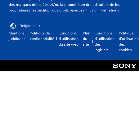
des marques déposées et/ou la propriété en droit d'auteur de leurs
propriétaires respectifs. Tous droits réservés.
Plus d'informations
Belgique
Mentions
Politique de
Conditions
Plan
Conditions
Politique
juridiques
confidentialité
d'utilisation
du
d'utilisation
d'utilisation
du site web
site
des
des
logiciels
cookies