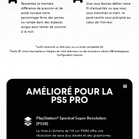
Ressentez la moindre
Que vous fassiez défiler votre
différence de pression et de
fil d'actualités ou que vous
poids lorsque votre
vous tranchiez la main, le
personnage force des portes
pavé tactile vous précipite au
ou rampe dans des espaces
cœur de l'horreur.
exigus pour tenter de survivre
à la nuit.
1
*La 4K nécessite un téléviseur ou un écran compatible 4K.
2
Audio 3D via les haut-parleurs intégrés de votre téléviseur ou des écouteurs stéréo USB/analogiques.
Configuration requise
AMÉLIORÉ POUR LA
PS5 PRO
PlayStation® Spectral Super Resolution
(PSSR)
La mise à l'échelle de l'IA sur PSSR2 offre une
résolution de base plus élevée et des graphismes