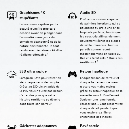
Graphismes 4K
Audio 3D
stupéfiants
Profitez du murmure apaisant
de palmiers luxuriants qui se
Laissez-vous captiver par la
balancent au gré d'une brise
beauté d'une île tropicale
tropicale parfaite, tandis que
déserte avant de plonger dans
les eaux cristallines viennent
l'obscurité menaçante du
doucement lécher les plages
complexe abandonné et de la
de sable immaculé, tout un
nature environnante, le tout
paradis sonore recréé
rendu avec des visuels 4K d'un
magnifiquement en Audio 3D.
1
réalisme effroyable.
Des cris terrifiants ? Quels cris
2
terrifiants ?
SSD ultra rapide
Retour haptique
Lorsqu'on lutte pour rester en
Chaque frisson de terreur et
vie, chaque seconde compte.
chaque battement de cœur
Grâce au SSD ultra-rapide de
glacera vos mains moites
la PS5, vous n'aurez pas besoin
grâce au retour haptique de la
d'attendre pour que cette
manette sans fil DualSense®.
histoire terrifiante se dévoile
Soulever une lame lourde,
dans toute son horreur.
écraser une... vous ressentirez
chaque détail pendant que
vous explorerez l'île et
chercherez des indices.
Gâchettes adaptatives
Pavé tactile