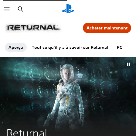
Rechercher
Acheter maintenant
Aperçu
Tout ce qu'il y a à savoir sur Returnal
PC
F
Returnal