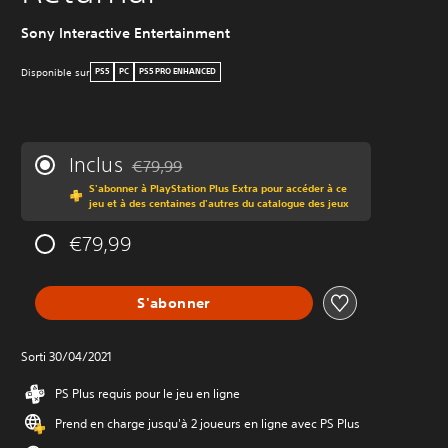
Sony Interactive Entertainment
Disponible sur
PS5
PC
PS5 PRO ENHANCED
Inclus
€79,99
Remise par rapport au prix d'origine de €79,99
S'abonner à PlayStation Plus Extra pour accéder à ce
jeu et à des centaines d'autres du catalogue des jeux
€79,99
S'abonner
Sorti 30/04/2021
PS Plus requis pour le jeu en ligne
Prend en charge jusqu'à 2 joueurs en ligne avec PS Plus