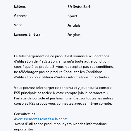
x
o
e
r
t
d
s
Éditeur:
EA Swiss Sarl
l
u
e
c
Genres:
Sport
e
e
m
o
l
a
m
s
Voix:
Anglais
s
n
m
t
p
i
a
o
Langues à l'écran:
Anglais
e
è
n
u
u
r
d
c
v
e
e
h
e
à
s
Le téléchargement de ce produit est soumis aux Conditions 
e
n
c
d
d'utilisation de PlayStation, ainsi qu'à toute autre condition 
s
t
e
u
spécifique à ce produit. Si vous n'acceptez pas ces conditions, 
ê
q
j
V
ne téléchargez pas ce produit. Consultez les Conditions 
t
u
e
o
d'utilisation pour obtenir d'autres informations importantes.
r
'
u
u
e
e
à
s
Vous pouvez télécharger ce contenu et y jouer sur la console 
l
l
t
p
PS5 principale associée à votre compte (via le paramètre « 
u
l
o
o
Partage de console et jeu hors ligne ») et sur toutes les autres 
s
e
u
u
consoles PS5 si vous vous connectez avec ce même compte.
à
s
t
v
v
o
m
e
Consultez les 
o
i
o
z
Avertissements relatifs à la santé
i
t
m
j
 avant d'utiliser ce produit pour y trouver des informations 
x
i
e
o
importantes.