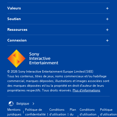
p
n
i
u
a
t
Valeurs
d
v
r
d
e
e
a
e
m
n
Soutien
m
t
e
t
é
e
n
ê
t
s
Ressources
t
t
r
t
s
r
e
q
Connexion
u
e
r
u
r
a
l
i
l
f
a
v
e
f
s
o
s
i
o
u
t
c
r
s
o
h
t
p
© 2026 Sony Interactive Entertainment Europe Limited (SIEE)
u
é
i
e
Tous les contenus, titres de jeux, noms commerciaux et/ou habillage
c
s
e
r
commercial, marques déposées, illustrations et images associées sont
h
s
a
m
des marques déposées et/ou la propriété en droit d'auteur de leurs
e
o
u
e
propriétaires respectifs. Tous droits réservés.
Plus d'informations
s
u
d
t
o
s
i
d
u
f
Belgique
o
e
r
o
d
v
Mentions
Politique de
Conditions
Plan
Conditions
Politique
e
r
e
o
juridiques
confidentialité
d'utilisation
du
d'utilisation
d'utilisation
s