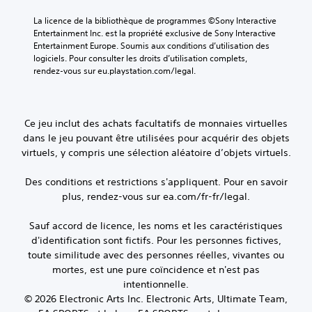
h
d
n
u
a
e
t
e
La licence de la bibliothèque de programmes ©Sony Interactive 
u
n
.
r
Entertainment Inc. est la propriété exclusive de Sony Interactive 
t
t
a
Entertainment Europe. Soumis aux conditions d’utilisation des 
e
i
u
logiciels. Pour consulter les droits d’utilisation complets, 
M
.
q
j
rendez-vous sur eu.playstation.com/legal.
o
u
e
d
e
u
T
e
s
e
r
u
E
t
Ce jeu inclut des achats facultatifs de monnaies virtuelles
a
r
n
n
dans le jeu pouvant être utilisées pour acquérir des objets
n
c
a
t
virtuels, y compris une sélection aléatoire d’objets virtuels.
s
h
v
r
a
c
i
a
q
r
Des conditions et restrictions s'appliquent. Pour en savoir
g
î
u
u
i
plus, rendez-vous sur ea.com/fr-fr/legal.
n
e
e
p
e
h
r
t
Sauf accord de licence, les noms et les caractéristiques
m
a
d
i
d'identification sont fictifs. Pour les personnes fictives,
u
e
a
o
t
toute similitude avec des personnes réelles, vivantes ou
n
n
n
-
mortes, est une pure coïncidence et n'est pas
s
t
d
p
l
intentionnelle.
V
a
e
e
© 2026 Electronic Arts Inc. Electronic Arts, Ultimate Team,
o
r
c
s