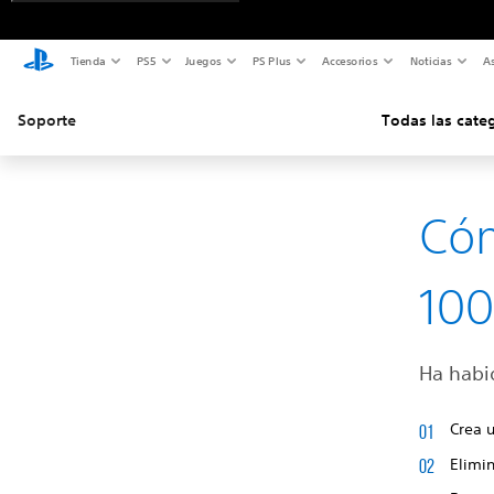
Tienda
PS5
Juegos
PS Plus
Accesorios
Noticias
As
Soporte
Todas las cate
Cóm
10
Ha habi
Crea 
Elimin