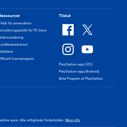
Ressourcer
Tilslut
Vilkår for anvendelse
Annulleringspolitik for PS Store
Aldersvurdering
Sundhedsadvarsel
Udviklere
Officielt licensprogram
PlayStation-app (iOS)
PlayStation-app (Android)
Beta Program at PlayStation
ektive ejere. Alle rettigheder forbeholdes.
Mere info