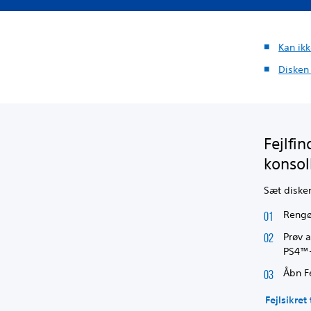
Kan ikk
Disken
Fejlfi
konsol
Sæt disken
Rengø
Prøv a
PS4™-k
Åbn Fe
Fejlsikret