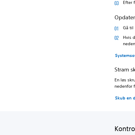
Efter 
Opdater
Gå til
Hvis 
neden
Systemso
Stram s
En løs skr
nedenfor f
Skub en d
Kontrol