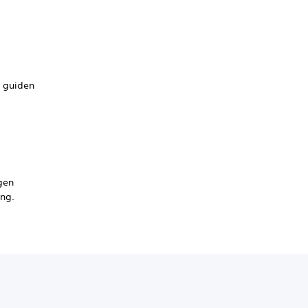
l guiden
ngen
ing.