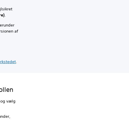
lsikret
re)
.
herunder
rsionen af
rkstedet
.
ollen
 og vælg
under,