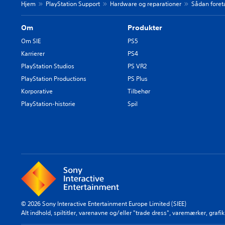
Hjem
PlayStation Support
Hardware og reparationer
Sådan foreta
Om
Produkter
Om SIE
PS5
Karrierer
PS4
PlayStation Studios
PS VR2
PlayStation Productions
PS Plus
Korporative
Tilbehør
PlayStation-historie
Spil
© 2026 Sony Interactive Entertainment Europe Limited (SIEE)
Alt indhold, spiltitler, varenavne og/eller "trade dress", varemærker, graf