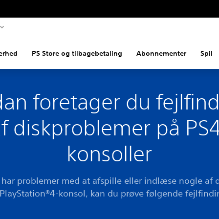
erhed
PS Store og tilbagebetaling
Abonnementer
Spil
an foretager du fejlfin
af diskproblemer på PS4
konsoller
 har problemer med at afspille eller indlæse nogle af d
PlayStation®4-konsol, kan du prøve følgende fejlfindi