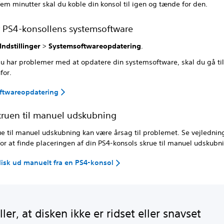
fem minutter skal du koble din konsol til igen og tænde for den.
 PS4-konsollens systemsoftware
Indstillinger
>
Systemsoftwareopdatering
.
du har problemer med at opdatere din systemsoftware, skal du gå ti
for.
ftwareopdatering
kruen til manuel udskubning
ue til manuel udskubning kan være årsag til problemet. Se vejledni
or at finde placeringen af din PS4-konsols skrue til manuel udskubn
isk ud manuelt fra en PS4-konsol
ler, at disken ikke er ridset eller snavset