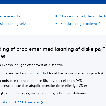
e læse en disk
Skub en disk ud, der sidder f
 skubber sig selv ud
Har du stadig problemer?
nding af problemer med læsning af diske på 
ler
 i konsollen igen efter hvert af disse trin.
r disken med en
blød, ren klud
for at fjerne snavs eller fingeraftryk.
t indsætte et andet spil, en Blu-ray-disk eller en DVD.
onsoller kan ikke afspille brændte diske eller lyd-CD'er.
jlsikret tilstand, og vælg indstilling 5
Gendan database
.
 tilstand på PS4-konsoller