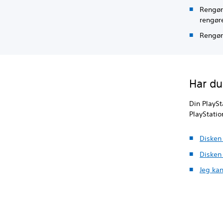
Rengør 
rengør
Rengør
Har du
Din PlaySt
PlayStati
Disken
Disken
Jeg ka