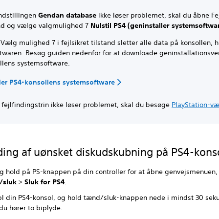
ndstillingen
Gendan database
ikke løser problemet, skal du åbne Fej
and og vælge valgmulighed 7
Nulstil PS4 (geninstaller systemsoftwa
 Vælg mulighed 7 i fejlsikret tilstand sletter alle data på konsollen, 
twaren. Besøg guiden nedenfor for at downloade geninstallationsve
llens systemsoftware.
ler PS4-konsollens systemsoftware
 fejlfindingstrin ikke løser problemet, skal du besøge
PlayStation-væ
nding af uønsket diskudskubning på PS4-kons
og hold på PS-knappen på din controller for at åbne genvejsmenuen,
/sluk
>
Sluk for PS4
.
bl din PS4-konsol, og hold tænd/sluk-knappen nede i mindst 30 sek
 du hører to biplyde.