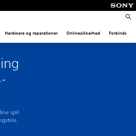
Søg
Hardware og reparationer
Onlinesikkerhed
Forbindelse
ding
-
ine spil
ngstrin.