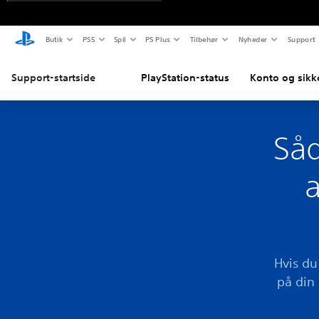
Butik
PS5
Spil
PS Plus
Tilbehør
Nyheder
Support
Support-startside
PlayStation-status
Konto og sikk
Såd
Hvis du
på din 