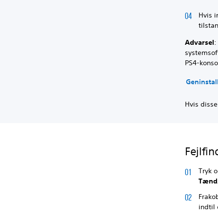
Hvis i
tilst
Advarsel
:
systemsof
PS4-konso
Geninstal
Hvis disse
Fejlfi
Tryk 
Tænd
Frako
indtil