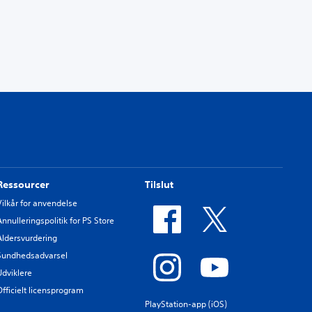
Ressourcer
Tilslut
Vilkår for anvendelse
Annulleringspolitik for PS Store
Aldersvurdering
Sundhedsadvarsel
Udviklere
Officielt licensprogram
PlayStation-app (iOS)