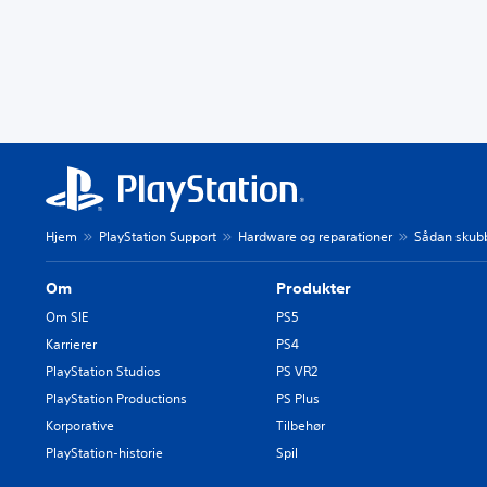
Hjem
PlayStation Support
Hardware og reparationer
Sådan skubb
Om
Produkter
Om SIE
PS5
Karrierer
PS4
PlayStation Studios
PS VR2
PlayStation Productions
PS Plus
Korporative
Tilbehør
PlayStation-historie
Spil