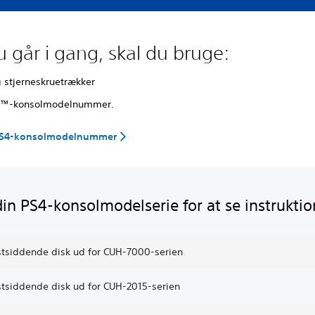
u går i gang, skal du bruge:
g stjerneskruetrækker
4™-konsolmodelnummer.
 PS4-konsolmodelnummer
in PS4-konsolmodelserie for at se instruktio
stsiddende disk ud for CUH-7000-serien
stsiddende disk ud for CUH-2015-serien