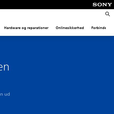
Søg
Hardware og reparationer
Onlinesikkerhed
Forbindelse
en
en ud