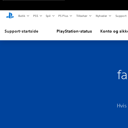
Butik
PS5
Spil
PS Plus
Tilbehør
Nyheder
Support
Support-startside
PlayStation-status
Konto og sikk
f
Hvis