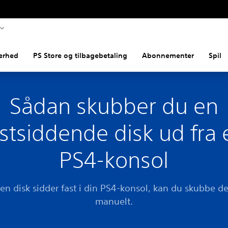
erhed
PS Store og tilbagebetaling
Abonnementer
Spil
Sådan skubber du en
astsiddende disk ud fra 
PS4-konsol
 en disk sidder fast i din PS4-konsol, kan du skubbe d
manuelt.