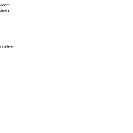
ert til
dard i
 stativer