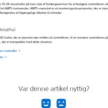
 10-24-skruehuller på hver side af forlængerarmen for at fastgøre controlleren sikk
 et AMPS-hulmønster. AMPS-mønstret er et monteringsskruemønster, der er stan
 fastgørelse af tilgængelige tilbehør til enheder.
skruehul
0-hullet, der er placeret nær midten af controlleren, til at montere controlleren på
e, der er kompatible med dette skruehul.
ss-controller
iler
Var denne artikel nyttig?