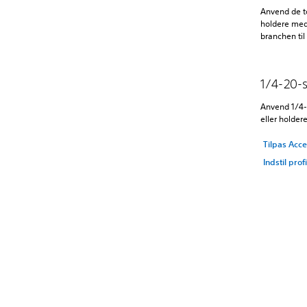
Anvend de to
holdere med
branchen til
1/4-20-
Anvend 1/4-2
eller holder
Tilpas Acce
Indstil prof