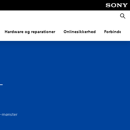
Søg
Hardware og reparationer
Onlinesikkerhed
Forbindelse
-
S-mønster