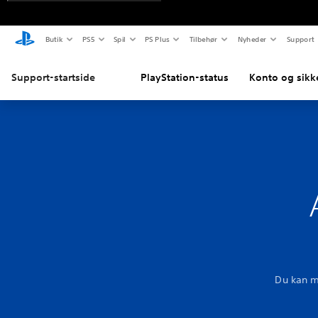
Butik
PS5
Spil
PS Plus
Tilbehør
Nyheder
Support
Support-startside
PlayStation-status
Konto og sikk
Du kan m