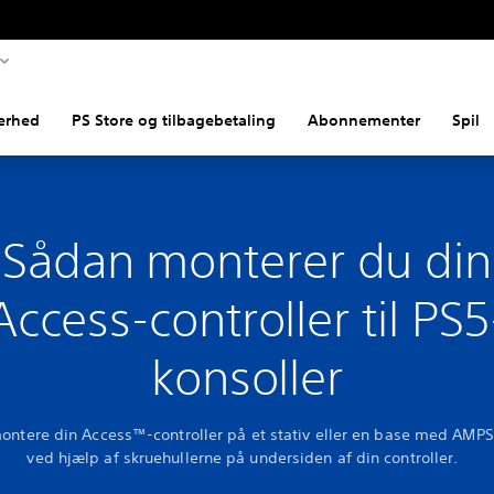
erhed
PS Store og tilbagebetaling
Abonnementer
Spil
Sådan monterer du din
Access-controller til PS5
konsoller
ontere din Access™-controller på et stativ eller en base med AMP
ved hjælp af skruehullerne på undersiden af din controller.