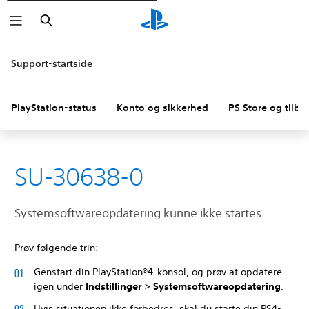
Søg
Support-startside
PlayStation-status
Konto og sikkerhed
PS Store og tilba
SU-30638-0
Systemsoftwareopdatering kunne ikke startes.
Prøv følgende trin:
Genstart din PlayStation®4-konsol, og prøv at opdatere
igen under
Indstillinger > Systemsoftwareopdatering
.
Hvis situationen ikke forbedres, skal du starte din PS4-