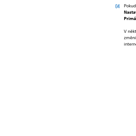
Pokud 
Nasta
Primá
V něk
změni
intern