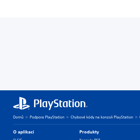
Domů
Podpora PlayStation
Chybové kódy na konzoli PlayStation
O aplikaci
Produkty