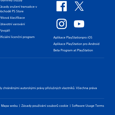
Podmínky služby
Zásady zrušení transakce v
obchodě PS Store
Věková klasifikace
Zdravotní varování
Vývojáři
Oficiální licenční program
Aplikace PlayStationpro iOS
Aplikace PlayStation pro Android
Beta Program at PlayStation
ly chráněnými autorskými právy příslušných vlastníků. Všechna práva
Mapa webu
Zásady používání souborů cookie
Software Usage Terms