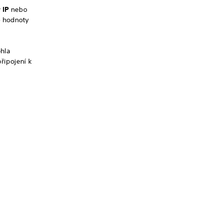
 IP
nebo
né hodnoty
ohla
řipojení k