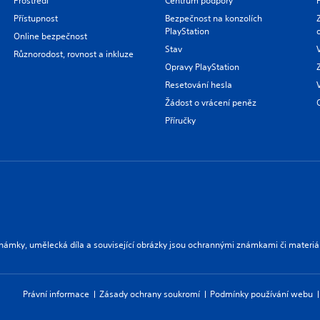
Prostředí
Centrum podpory
Přístupnost
Bezpečnost na konzolích
PlayStation
Online bezpečnost
Stav
Různorodost, rovnost a inkluze
Opravy PlayStation
Resetování hesla
Žádost o vrácení peněz
Příručky
námky, umělecká díla a související obrázky jsou ochrannými známkami či materiá
Právní informace
Zásady ochrany soukromí
Podmínky používání webu