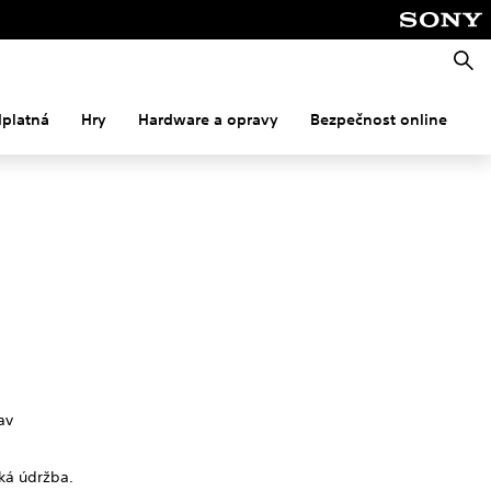
Vyhle
dplatná
Hry
Hardware a opravy
Bezpečnost online
M
av
aká údržba.