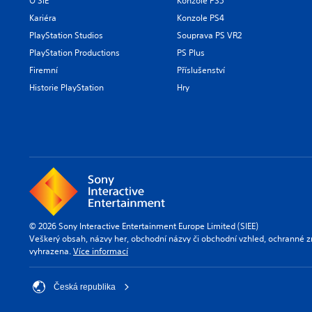
O SIE
Konzole PS5
Kariéra
Konzole PS4
PlayStation Studios
Souprava PS VR2
PlayStation Productions
PS Plus
Firemní
Příslušenství
Historie PlayStation
Hry
© 2026 Sony Interactive Entertainment Europe Limited (SIEE)
Veškerý obsah, názvy her, obchodní názvy či obchodní vzhled, ochranné z
vyhrazena.
Více informací
Česká republika