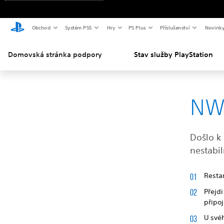
Obchod
Systém PS5
Hry
PS Plus
Příslušenství
Novink
Domovská stránka podpory
Stav služby PlayStation
NW
Došlo k
nestabil
Restar
Přejd
připoj
U svéh