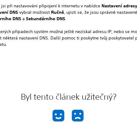
jsi při nastavování připojení k internetu v nabídce
Nastavení adresy
vení DNS
vybral možnost
Ručně
, ujisti se, že jsou správně nastave
rního DNS
a
Sekundárního DNS
.
terých případech systém možná ještě nezískal adresu IP, nebo se m
t některá nastavení DNS. Další pomoc ti poskytne tvůj poskytovatel p
etu.
Byl tento článek užitečný?