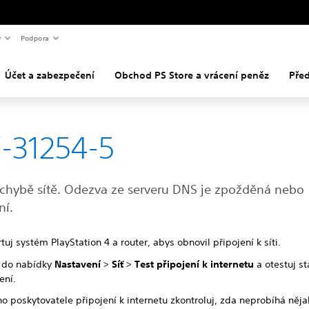
y
Podpora
Účet a zabezpečení
Obchod PS Store a vrácení peněz
Pře
-31254-5
 chybě sítě. Odezva ze serveru DNS je zpožděná nebo
ní.
tuj systém PlayStation 4 a router, abys obnovil připojení k síti.
i do nabídky
Nastavení
>
Síť
>
Test připojení k internetu
a otestuj st
ení.
o poskytovatele připojení k internetu zkontroluj, zda neprobíhá něj