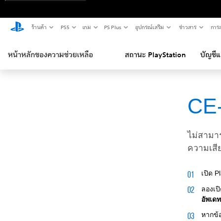
ร้านค้า
PS5
เกม
PS Plus
อุปกรณ์เสริม
ข่าวสาร
การส
หน้าหลักของความช่วยเหลือ
สถานะ PlayStation
บัญชี
CE
ไม่สามาร
ความเสี
เปิด 
ลองเปิ
อัพเด
หากข้