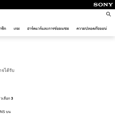
ค้นหา
าชิก
เกม
ฮาร์ดแวร์และการซ่อมแซม
ความปลอดภัยออนไลน์
าจได้รับ
ล้วเลือก
3
IONS บน