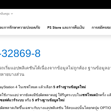
นับสนุน
และการรักษาความปลอดภัย
PS Store และการคืนเงิน
การสมัครสม
-32869-8
ถเริ่มแอปพลิเคชันได้เนื่องจากข้อมูลไม่ถูกต้อง ฐานข้อมูลอ
ยหายบางส่วน
PlayStation 4 ในเซฟโหมด แล้วเลือก
5 สร้างฐานข้อมูลใหม่
ดใช้งานแอป หากยังคงมีข้อผิดพลาดอยู่ ให้รีบูตระบบใน
เซฟโหมด
อีกครั้ง แ
ทซอฟต์แวร์ระบบ
หรือ
5 สร้างฐานข้อมูลใหม่
อผิดพลาดเกิดขึ้นเฉพาะกับบางแอปพลิเคชัน ให้ลบแอปนั้นโดยกดปุ่ม OPT