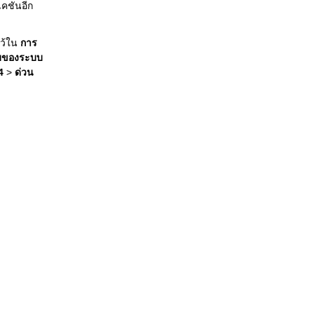
เคชันอีก
ไว้ใน
การ
เก็บของระบบ
4
>
ด่วน