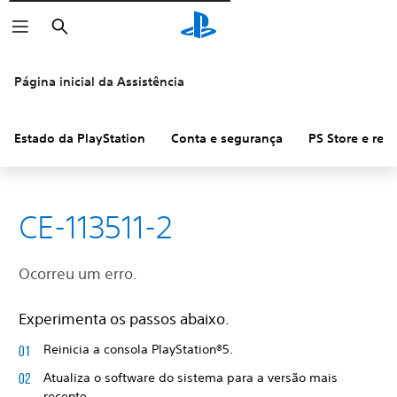
Pesquisar
Página inicial da Assistência
Estado da PlayStation
Conta e segurança
PS Store e re
CE-113511-2
Ocorreu um erro.
Experimenta os passos abaixo.
Reinicia a consola PlayStation®5.
Atualiza o software do sistema para a versão mais
recente.