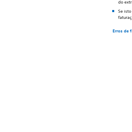
do extr
Se isto
faturaç
Erros de 