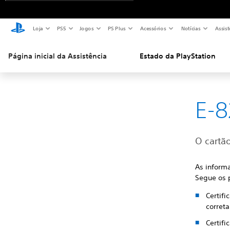
Loja
PS5
Jogos
PS Plus
Acessórios
Notícias
Assist
Página inicial da Assistência
Estado da PlayStation
E-
O cartão
As inform
Segue os 
Certifi
corret
Certif