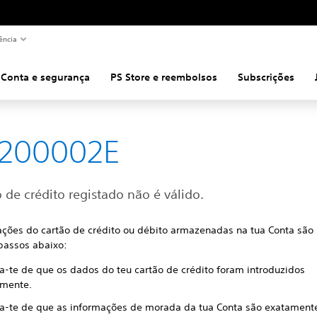
ência
Conta e segurança
PS Store e reembolsos
Subscrições
8200002E
 de crédito registado não é válido.
ações do cartão de crédito ou débito armazenadas na tua Conta são 
passos abaixo:
ca-te de que os dados do teu cartão de crédito foram introduzidos
amente.
ica-te de que as informações de morada da tua Conta são exatamente