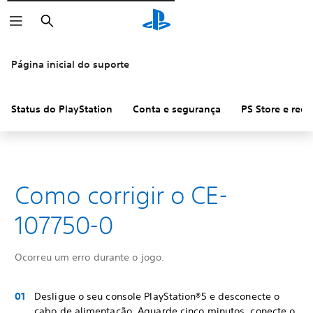
Pesquisar
Página inicial do suporte
Status do PlayStation
Conta e segurança
PS Store e ree
Como corrigir o CE-
107750-0
Ocorreu um erro durante o jogo.
Desligue o seu console PlayStation®5 e desconecte o
cabo de alimentação. Aguarde cinco minutos, conecte o