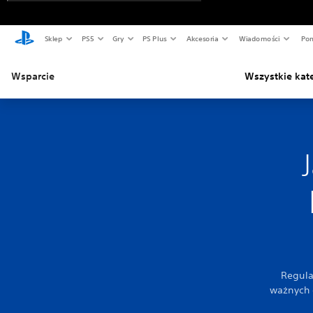
Sklep
PS5
Gry
PS Plus
Akcesoria
Wiadomości
Pom
Wsparcie
Wszystkie kat
Regula
ważnych 