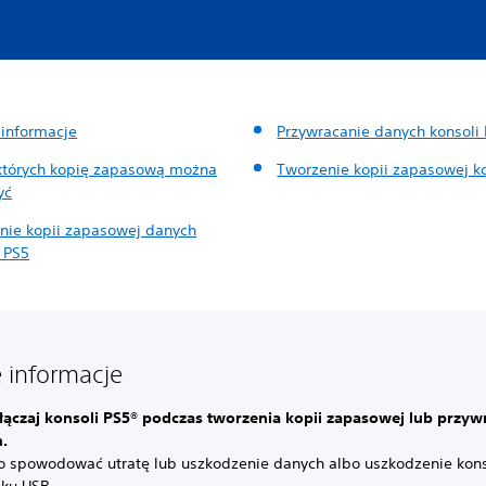
informacje
Przywracanie danych konsoli
których kopię zapasową można
Tworzenie kopii zapasowej k
yć
nie kopii zapasowej danych
i PS5
informacje
łączaj konsoli PS5® podczas tworzenia kopii zapasowej lub przyw
.
o spowodować utratę lub uszkodzenie danych albo uszkodzenie kons