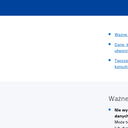
Ważne 
Dane, 
utworz
Tworze
konsol
Ważne 
Nie wy
danych
Może t