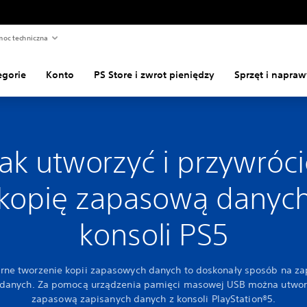
oc techniczna
egorie
Konto
PS Store i zwrot pieniędzy
Sprzęt i napraw
Jak utworzyć i przywróci
kopię zapasową danyc
konsoli PS5
rne tworzenie kopii zapasowych danych to doskonały sposób na za
danych. Za pomocą urządzenia pamięci masowej USB można utwor
zapasową zapisanych danych z konsoli PlayStation®5.