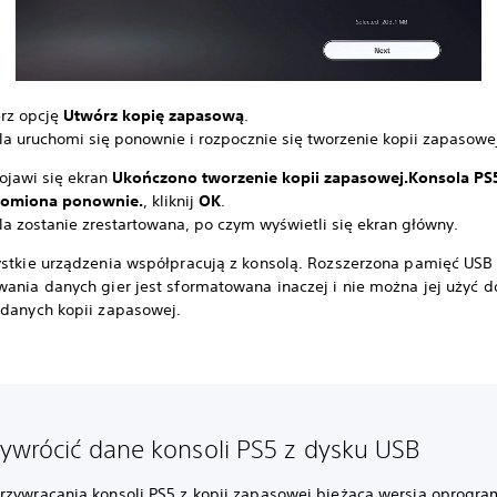
rz opcję
Utwórz kopię zapasową
.
la uruchomi się ponownie i rozpocznie się tworzenie kopii zapasowe
ojawi się ekran
Ukończono tworzenie kopii zapasowej.
Konsola PS5
homiona ponownie.
, kliknij
OK
.
la zostanie zrestartowana, po czym wyświetli się ekran główny.
ystkie urządzenia współpracują z konsolą. Rozszerzona pamięć US
wania danych gier jest sformatowana inaczej i nie można jej użyć d
 danych kopii zapasowej.
zywrócić dane konsoli PS5 z dysku USB
rzywracania konsoli PS5 z kopii zapasowej bieżąca wersja oprogr