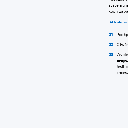
systemu m
kopii zap
Aktualizow
Podłą
Otwó
Wybi
przyw
Jeśli 
chces