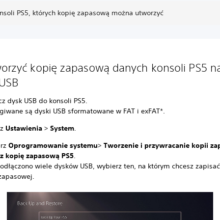
nsoli PS5, których kopię zapasową można utworzyć
worzyć kopię zapasową danych konsoli PS5 n
 USB
cz dysk USB do konsoli PS5.
giwane są dyski USB sformatowane w FAT i exFAT*.
rz
Ustawienia
>
System
.
erz
Oprogramowanie systemu
>
Tworzenie i przywracanie kopii z
z kopię zapasową PS5
.
 podłączono wiele dysków USB, wybierz ten, na którym chcesz zapisa
 zapasowej.