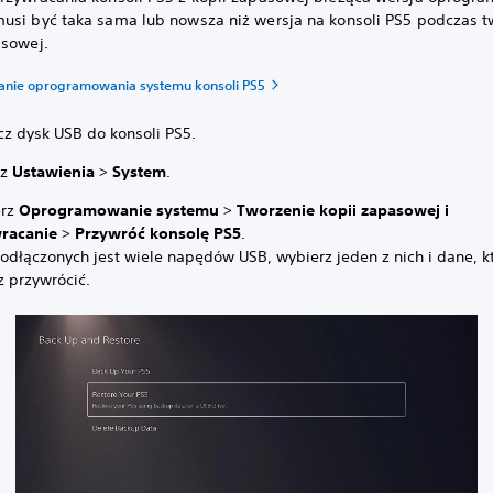
usi być taka sama lub nowsza niż wersja na konsoli PS5 podczas t
asowej.
anie oprogramowania systemu konsoli PS5
cz dysk USB do konsoli PS5.
rz
Ustawienia
>
System
.
erz
Oprogramowanie systemu
>
Tworzenie kopii zapasowej i
racanie
>
Przywróć konsolę PS5
.
podłączonych jest wiele napędów USB, wybierz jeden z nich i dane, k
z przywrócić.