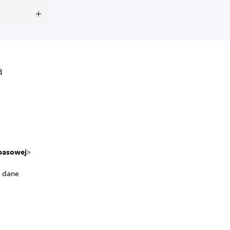
a
apasowej
>
ć dane