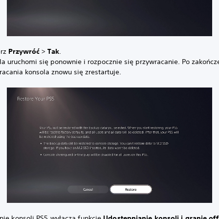
erz
Przywróć
>
Tak
.
la uruchomi się ponownie i rozpocznie się przywracanie. Po zakończ
racania konsola znowu się zrestartuje.
nie konsoli PS5 wyłącza funkcję
Udostępnianie konsoli i granie off