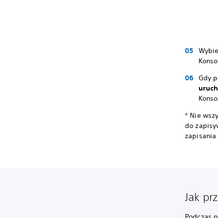
Wybie
Konso
Gdy p
uruc
Konso
* Nie wsz
do zapisy
zapisania
Jak pr
Podczas p