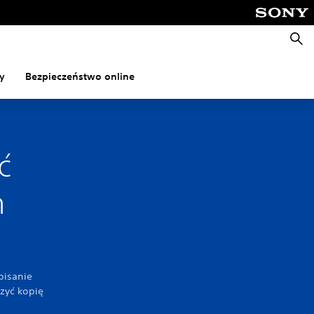
Wyszu
y
Bezpieczeństwo online
ć
h
pisanie
zyć kopię