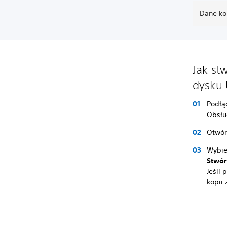
Dane ko
Jak st
dysku
Podłą
Obsłu
Otwó
Wybi
Stwór
Jeśli
kopii