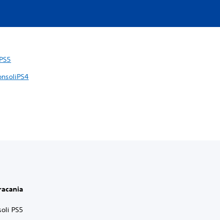
 PS5
onsoliPS4
racania
oli PS5