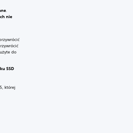
ane
.
ch nie
 przywrócić
przywrócić
 użyte do
sku SSD
, której