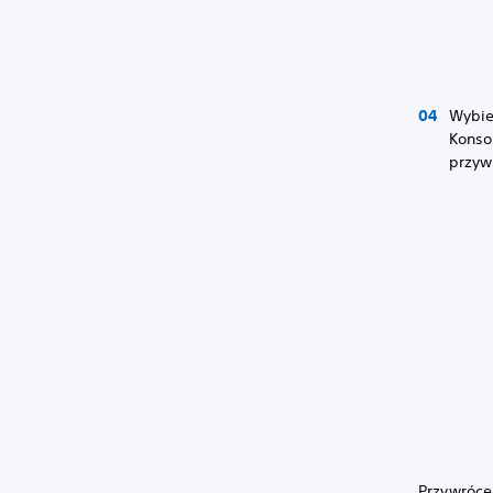
Wybi
Konso
przyw
Przywróce