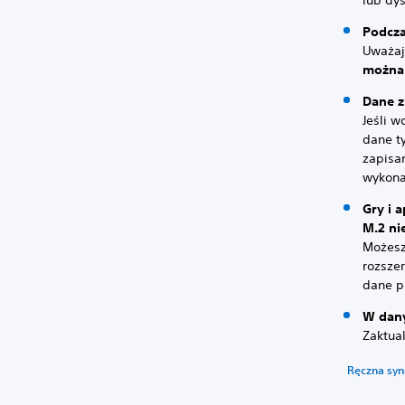
lub dy
Podcza
Uważaj
można 
Dane z
Jeśli w
dane t
zapisan
wykona
Gry i 
M.2 ni
Możesz
rozsze
dane p
W dany
Zaktua
Ręczna syn