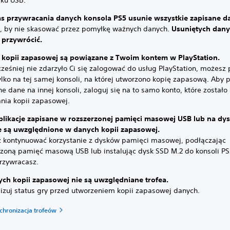
sku USB.
s przywracania danych konsola PS5 usunie wszystkie zapisane d
, by nie skasować przez pomyłkę ważnych danych.
Usuniętych dany
przywrócić.
 kopii zapasowej są powiązane z Twoim kontem w PlayStation.
cześniej nie zdarzyło Ci się zalogować do usług PlayStation, możesz
ylko na tej samej konsoli, na której utworzono kopię zapasową. Aby 
e dane na innej konsoli, zaloguj się na to samo konto, które zostało
nia kopii zapasowej.
aplikacje zapisane w rozszerzonej pamięci masowej USB lub na dy
e są uwzględnione w danych kopii zapasowej.
 kontynuować korzystanie z dysków pamięci masowej, podłączając
rzoną pamięć masową USB lub instalując dysk SSD M.2 do konsoli PS5
rzywracasz.
ch kopii zapasowej nie są uwzględniane trofea.
lizuj status gry przed utworzeniem kopii zapasowej danych.
chronizacja trofeów