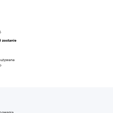
j.
 zostanie
B używana
o
amowania